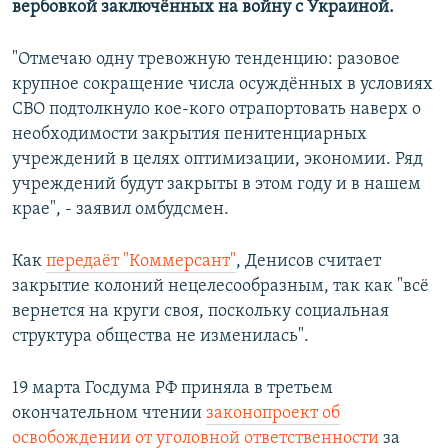
вербовкой заключённых на войну с Украиной.
ПРИСОЕДИНЯЙТЕСЬ!
ПОБЕДИТЕЛЕЙ НЕ СУДЯТ?
КРЫМ.НЕПОКОРЕННЫЙ
"Отмечаю одну тревожную тенденцию: разовое
крупное сокращение числа осуждённых в условиях
ELIFBE
СВО подтолкнуло кое-кого отрапортовать наверх о
УКРАИНСКАЯ ПРОБЛЕМА КРЫМА
необходимости закрытия пенитенциарных
Все сайты RFE/RL
учреждений в целях оптимизации, экономии. Ряд
учреждений будут закрыты в этом году и в нашем
крае", - заявил омбудсмен.
Как
передаёт "Коммерсант"
, Денисов считает
закрытие колоний нецелесообразным, так как "всё
вернется на круги своя, поскольку социальная
структура общества не изменилась".
19 марта Госдума РФ приняла в третьем
окончательном чтении
законопроект об
освобождении от уголовной ответственности
за