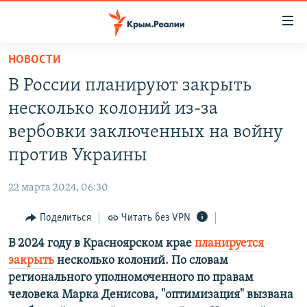
Доступность
ссылки
Вернуться
НОВОСТИ
к
НОВОСТИ
В России планируют закрыть
основному
СПЕЦПРОЕКТЫ
содержанию
несколько колоний из-за
ВОДА
Вернутся
ГРУЗ 200
вербовки заключенных на войну
к
ИСТОРИЯ
КАРТА ВОЕННЫХ ОБЪЕКТОВ КРЫМА
против Украины
главной
ЕЩЕ
11 ЛЕТ ОККУПАЦИИ КРЫМА. 11 ИСТОРИЙ СОПРОТИВЛЕНИЯ
навигации
22 марта 2024, 06:30
Вернутся
РАДІО СВОБОДА
ИНТЕРАКТИВ
к
Поделиться
Читать без VPN
КАК ОБОЙТИ БЛОКИРОВКУ
ИНФОГРАФИКА
поиску
В 2024 году в Красноярском крае
планируется
ТЕЛЕПРОЕКТ КРЫМ.РЕАЛИИ
Українською
закрыть
несколько колоний. По словам
СОВЕТЫ ПРАВОЗАЩИТНИКОВ
регионального уполномоченного по правам
Qırımtatar
человека Марка Денисова, "оптимизация" вызвана
ПРОПАВШИЕ БЕЗ ВЕСТИ