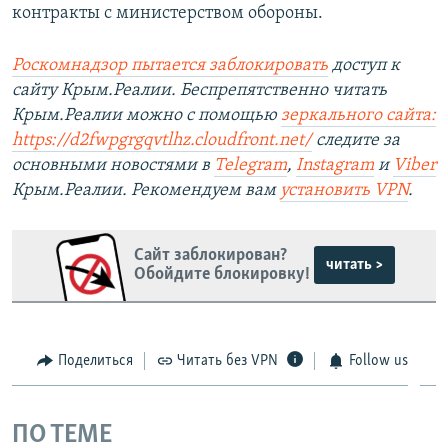
контракты с министерством обороны.
Роскомнадзор пытается заблокировать
доступ к
сайту Крым.Реалии. Беспрепятственно читать
Крым.Реалии можно с помощью
зеркального сайта:
https://d2fwpgrgqvtlhz.cloudfront.net/
следите за
основными новостями в
Telegram
,
Instagram
и
Viber
Крым.Реалии. Рекомендуем вам
установить
VPN
.
Сайт заблокирован?
читать >
Обойдите блокировку!
Поделиться
Читать без VPN
Follow us
ПО ТЕМЕ