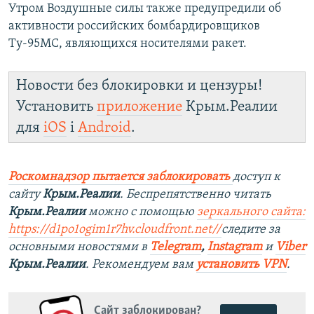
Утром Воздушные силы также предупредили об
активности российских бомбардировщиков
Ту-95МС, являющихся носителями ракет.
Новости без блокировки и цензуры!
Установить
приложение
Крым.Реалии
для
iOS
і
Android
.
Роскомнадзор пытается заблокировать
доступ к
сайту
Крым.Реалии
. Беспрепятственно читать
Крым.Реалии
можно с помощью
зеркального сайта:
https://d1po1ogim1r7hv.cloudfront.net/
/
следите за
основными новостями в
Telegram
,
Instagram
и
Viber
Крым.Реалии
. Рекомендуем вам
установить VPN
.
Сайт заблокирован?