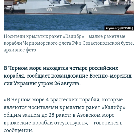
ПРИСОЕДИНЯЙТЕСЬ!
ПОБЕДИТЕЛЕЙ НЕ СУДЯТ?
КРЫМ.НЕПОКОРЕННЫЙ
ELIFBE
Носители крылатых ракет «Калибр» – малые ракетные
УКРАИНСКАЯ ПРОБЛЕМА КРЫМА
корабли Черноморского флота РФ в Севастопольской бухте,
Все сайты RFE/RL
архивное фото
В Черном море находятся четыре российских
корабля, сообщает командование Военно-морских
сил Украины утром 26 августа.
«В Черном море 4 вражеских корабля, которые
являются носителями крылатых ракет «Калибр»
общим залпом до 28 ракет; в Азовском море
вражеские корабли отсутствуют», – говорится в
сообщении.