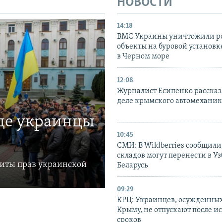
НОВОСТИ
14:18
ВМС Украины уничтожили р
объекты на буровой установ
в Черном море
12:08
Журналист Есипенко рассказ
деле крымского автомехани
где украинцы
10:45
СМИ: В Wildberries сообщили,
складов могут перенести в У
щиты прав украинской
Беларусь
09:29
КРЦ: Украинцев, осужденных
Крыму, не отпускают после и
сроков