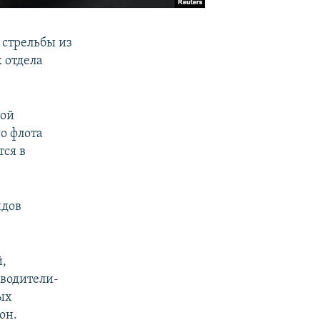
 стрельбы из
 отдела
ной
о флота
тся в
идов
й,
 водители-
ых
он.