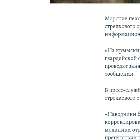
Морские пехо
стрелкового 
информацион
«На крымских
гвардейской 
проводят заня
сообщении.
В пресс-служб
стрелкового 
«Наводчики б
корректировк
механики от
препятствий 