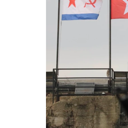
ПОБЕДИТЕЛЕЙ НЕ СУДЯТ?
КРЫМ.НЕПОКОРЕННЫЙ
ELIFBE
УКРАИНСКАЯ ПРОБЛЕМА КРЫМА