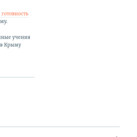
 готовность
му.
енные учения
 в Крыму