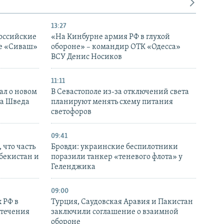
13:27
оссийские
«На Кинбурне армия РФ в глухой
ке «Сиваш»
обороне» – командир ОТК «Одесса»
ВСУ Денис Носиков
11:11
ал о новом
В Севастополе из-за отключений света
ка Шведа
планируют менять схему питания
светофоров
09:41
 что часть
Бровди: украинские беспилотники
збекистан и
поразили танкер «теневого флота» у
Геленджика
09:00
 РФ в
Турция, Саудовская Аравия и Пакистан
стечения
заключили соглашение о взаимной
обороне