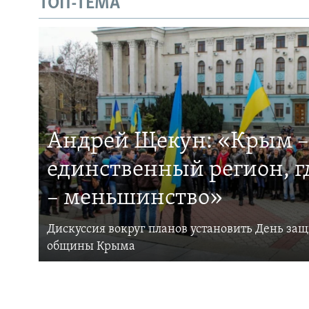
ТОП-ТЕМА
Андрей Щекун: «Крым –
единственный регион, 
– меньшинство»
Дискуссия вокруг планов установить День за
общины Крыма