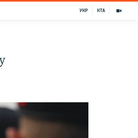
УКР
КТА
у