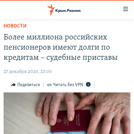
Доступность
ссылки
Вернуться
НОВОСТИ
к
НОВОСТИ
Более миллиона российских
основному
СПЕЦПРОЕКТЫ
содержанию
пенсионеров имеют долги по
ВОДА
Вернутся
ГРУЗ 200
кредитам – судебные приставы
к
ИСТОРИЯ
КАРТА ВОЕННЫХ ОБЪЕКТОВ КРЫМА
главной
27 декабря 2020, 23:05
ЕЩЕ
11 ЛЕТ ОККУПАЦИИ КРЫМА. 11 ИСТОРИЙ СОПРОТИВЛЕНИЯ
навигации
Вернутся
Поделиться
Читать без VPN
РАДІО СВОБОДА
ИНТЕРАКТИВ
к
КАК ОБОЙТИ БЛОКИРОВКУ
ИНФОГРАФИКА
поиску
ТЕЛЕПРОЕКТ КРЫМ.РЕАЛИИ
Українською
СОВЕТЫ ПРАВОЗАЩИТНИКОВ
Qırımtatar
ПРОПАВШИЕ БЕЗ ВЕСТИ