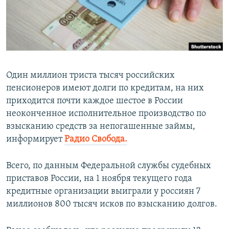
ПРИСОЕДИНЯЙТЕСЬ!
ПОБЕДИТЕЛЕЙ НЕ СУДЯТ?
КРЫМ.НЕПОКОРЕННЫЙ
ELIFBE
УКРАИНСКАЯ ПРОБЛЕМА КРЫМА
Один миллион триста тысяч российских
Все сайты RFE/RL
пенсионеров имеют долги по кредитам, на них
приходится почти каждое шестое в России
неоконченное исполнительное производство по
взысканию средств за непогашенные займы,
информирует
Радио Свобода.
Всего, по данным Федеральной службы судебных
приставов России, на 1 ноября текущего года
кредитные организации выиграли у россиян 7
миллионов 800 тысяч исков по взысканию долгов.