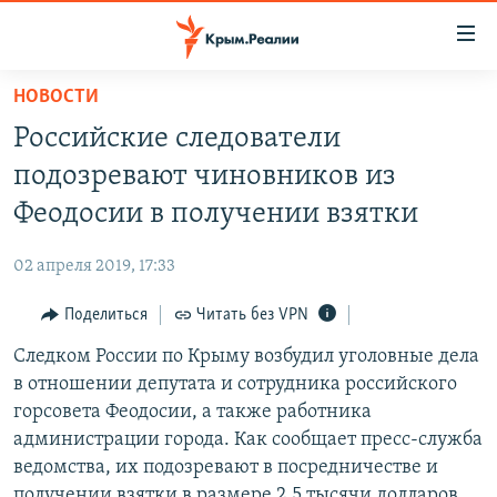
Доступность
ссылки
Вернуться
НОВОСТИ
к
НОВОСТИ
Российские следователи
основному
СПЕЦПРОЕКТЫ
содержанию
подозревают чиновников из
ВОДА
Вернутся
ГРУЗ 200
Феодосии в получении взятки
к
ИСТОРИЯ
КАРТА ВОЕННЫХ ОБЪЕКТОВ КРЫМА
главной
02 апреля 2019, 17:33
ЕЩЕ
11 ЛЕТ ОККУПАЦИИ КРЫМА. 11 ИСТОРИЙ СОПРОТИВЛЕНИЯ
навигации
Вернутся
Поделиться
Читать без VPN
РАДІО СВОБОДА
ИНТЕРАКТИВ
к
Следком России по Крыму возбудил уголовные дела
КАК ОБОЙТИ БЛОКИРОВКУ
ИНФОГРАФИКА
поиску
в отношении депутата и сотрудника российского
ТЕЛЕПРОЕКТ КРЫМ.РЕАЛИИ
горсовета Феодосии, а также работника
Українською
администрации города. Как сообщает пресс-служба
СОВЕТЫ ПРАВОЗАЩИТНИКОВ
Qırımtatar
ведомства, их подозревают в посредничестве и
ПРОПАВШИЕ БЕЗ ВЕСТИ
получении взятки в размере 2,5 тысячи долларов.