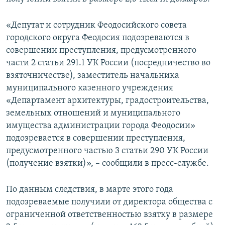
ПРИСОЕДИНЯЙТЕСЬ!
ПОБЕДИТЕЛЕЙ НЕ СУДЯТ?
«Депутат и сотрудник Феодосийского совета
КРЫМ.НЕПОКОРЕННЫЙ
городского округа Феодосия подозреваются в
ELIFBE
совершении преступления, предусмотренного
части 2 статьи 291.1 УК России (посредничество во
УКРАИНСКАЯ ПРОБЛЕМА КРЫМА
взяточничестве), заместитель начальника
Все сайты RFE/RL
муниципального казенного учреждения
«Департамент архитектуры, градостроительства,
земельных отношений и муниципального
имущества администрации города Феодосии»
подозревается в совершении преступления,
предусмотренного частью 3 статьи 290 УК России
(получение взятки)», – сообщили в пресс-службе.
По данным следствия, в марте этого года
подозреваемые получили от директора общества с
ограниченной ответственностью взятку в размере