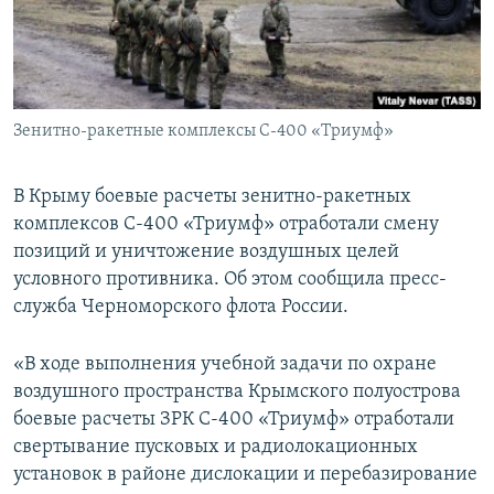
ПРИСОЕДИНЯЙТЕСЬ!
ПОБЕДИТЕЛЕЙ НЕ СУДЯТ?
КРЫМ.НЕПОКОРЕННЫЙ
ELIFBE
Зенитно-ракетные комплексы С-400 «Триумф»
УКРАИНСКАЯ ПРОБЛЕМА КРЫМА
Все сайты RFE/RL
В Крыму боевые расчеты зенитно-ракетных
комплексов С-400 «Триумф» отработали смену
позиций и уничтожение воздушных целей
условного противника. Об этом сообщила пресс-
служба Черноморского флота России.
«В ходе выполнения учебной задачи по охране
воздушного пространства Крымского полуострова
боевые расчеты ЗРК С-400 «Триумф» отработали
свертывание пусковых и радиолокационных
установок в районе дислокации и перебазирование