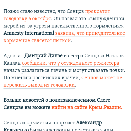
Позже стало известно, что Сенцов
прекратит
голодовку 6 октября
. Он назвал это «вынужденной
мерой из-за угрозы насильственного кормления».
Amnesty International
заявила, что принудительное
кормление является пыткой
.
Адвокат
Дмитрий Динзе
и сестра Сенцова Наталья
Каплан
сообщили, что у осужденного режиссера
начала разлагаться печень и могут отказать почки.
По мнению российских врачей,
Сенцов может не
пережить выход из голодовки
.
Больше новостей о политзаключенном Олеге
Сенцове вы можете
найти на сайте Крым.Реалии.
Сенцов и крымский анархист
Александр
Кольченко
были задержаны представителями