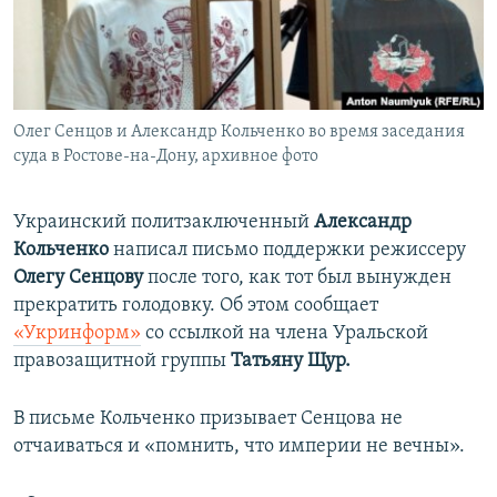
ПРИСОЕДИНЯЙТЕСЬ!
ПОБЕДИТЕЛЕЙ НЕ СУДЯТ?
КРЫМ.НЕПОКОРЕННЫЙ
ELIFBE
Олег Сенцов и Александр Кольченко во время заседания
УКРАИНСКАЯ ПРОБЛЕМА КРЫМА
суда в Ростове-на-Дону, архивное фото
Все сайты RFE/RL
Украинский политзаключенный
Александр
Кольченко
написал письмо поддержки режиссеру
Олегу Сенцову
после того, как тот был вынужден
прекратить голодовку. Об этом сообщает
«Укринформ»
со ссылкой на члена Уральской
правозащитной группы
Татьяну Щур.
В письме Кольченко призывает Сенцова не
отчаиваться и «помнить, что империи не вечны».