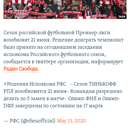
ПРИСОЕДИНЯЙТЕСЬ!
ПОБЕДИТЕЛЕЙ НЕ СУДЯТ?
КРЫМ.НЕПОКОРЕННЫЙ
ELIFBE
Сезон российской футбольной Премьер-лиги
УКРАИНСКАЯ ПРОБЛЕМА КРЫМА
возобновят 21 июня. Решение доиграть чемпионат
Все сайты RFE/RL
было принято на сегодняшнем заседании
исполкома Российского футбольного союза,
сообщается в твиттере организации, информирует
Радио Свобода.
⚡️Решения Исполкома РФС⠀– Сезон ТИНЬКОФФ
РПЛ возобновится 21 июня– Командам разрешено
делать по 5 замен в матче– Олимп-ФНЛ и Олимп-
ПФЛ завершены по состоянию на 17 марта
— РФС (@rfsruofficial)
May 15, 2020