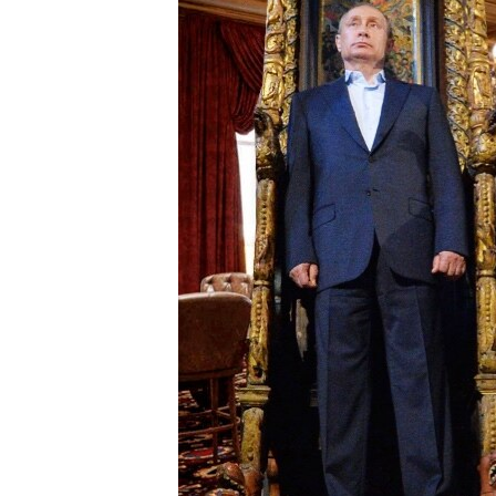
ПОБЕДИТЕЛЕЙ НЕ СУДЯТ?
КРЫМ.НЕПОКОРЕННЫЙ
ELIFBE
УКРАИНСКАЯ ПРОБЛЕМА КРЫМА