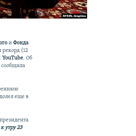
ого
и
Фонда
 рекорд (12
х
YouTube
. Об
e
сообщила
треннюю
долел еще в
 президента
 к утру 23