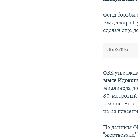
Фонд борьбы 
Владимира П
сделан еще до
КР в YouTube
ФБК утвержда
мысе Идокоп
миллиарда до
80-метровый 
к морю. Утвер
из-за плесени
По данным ФБ
"жертвовали"