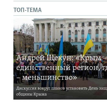
ТОП-ТЕМА
Андрей Щекун: «Крым –
единственный регион, 
– меньшинство»
Дискуссия вокруг планов установить День за
общины Крыма