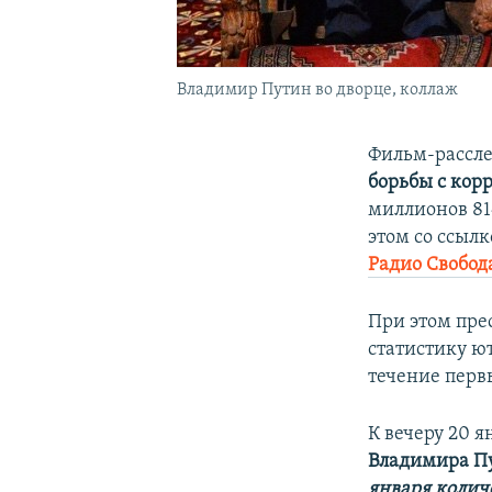
Владимир Путин во дворце, коллаж
Фильм-рассле
борьбы с кор
миллионов 814
этом со ссыл
Радио Свобод
При этом пре
статистику ю
течение перв
К вечеру 20 
Владимира П
января колич