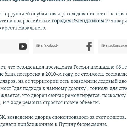
с коррупцией опубликовал расследование о так назыв
утина под российским
городом Геленджиком
19 января
 ареста Навального.
КР в Facebook
КР в мобильно
ет, что резиденция президента России площадью 68 ге
ас
была построена в 2010-м году, ее стоимость составля
лларов, на ее территории есть подземный ледовый дво
мост "для подхода к чайному домику", тоннель для спу
ждается, что дворец сейчас ремонтируется, поскольку
, и в ходе ремонта строятся новые объекты.
К, возведение дворца спонсировалось за счет офшора,
 деньги приближенные к Путину бизнесмены.