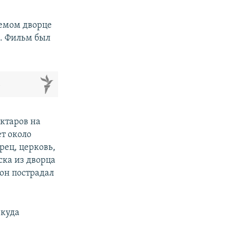
аемом дворце
. Фильм был
м
ктаров на
ет около
рец, церковь,
ска из дворца
 он пострадал
 куда