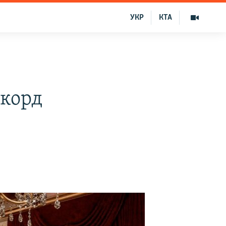
УКР
КТА
екорд