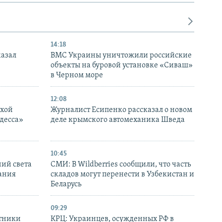
14:18
казал
ВМС Украины уничтожили российские
объекты на буровой установке «Сиваш»
в Черном море
12:08
ухой
Журналист Есипенко рассказал о новом
десса»
деле крымского автомеханика Шведа
10:45
ний света
СМИ: В Wildberries сообщили, что часть
ания
складов могут перенести в Узбекистан и
Беларусь
09:29
отники
КРЦ: Украинцев, осужденных РФ в