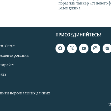
поразили танкер «теневого ф
Геленджика
ПРИСОЕДИНЯЙТЕСЬ!
и. О нас
омментирования
опирайта
вязь
ащиты персональных данных
U