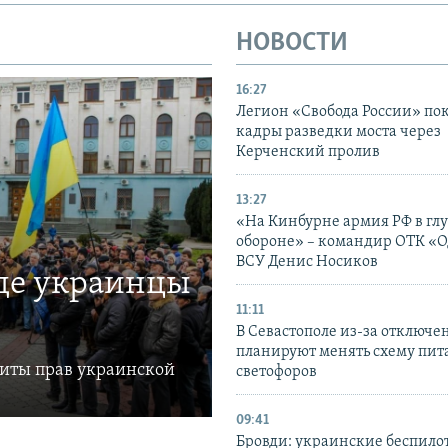
НОВОСТИ
16:27
Легион «Свобода России» по
кадры разведки моста через
Керченский пролив
13:27
«На Кинбурне армия РФ в гл
обороне» – командир ОТК «О
ВСУ Денис Носиков
где украинцы
11:11
В Севастополе из-за отключе
планируют менять схему пит
щиты прав украинской
светофоров
09:41
Бровди: украинские беспил