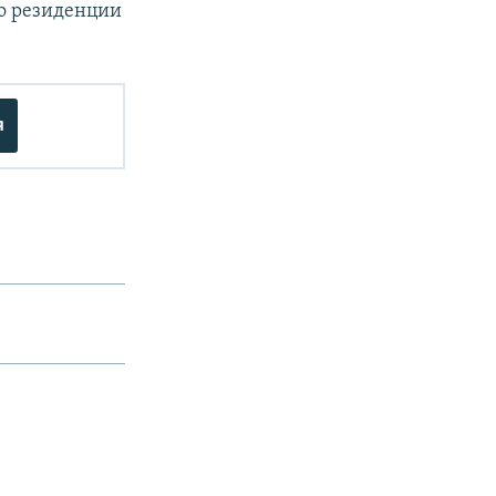
о резиденции
я