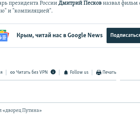
арь президента России
Дмитрий Песков
назвал фильм 
ю" и "компиляцией".
Крым, читай нас в Google News
Подписатьс
ся
Читать без VPN
Follow us
Печать
л «дворец Путина»