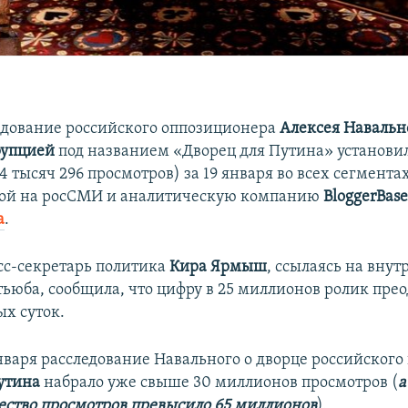
дование российского оппозиционера
Алексея Навальн
рупцией
под названием «Дворец для Путина» установил
 тысяч 296 просмотров) за 19 января во всех сегмента
кой на росСМИ и аналитическую компанию
BloggerBas
а
.
сс-секретарь политика
Кира Ярмыш
, ссылаясь на вну
тьюба, сообщила, что цифру в 25 миллионов ролик прео
ых суток.
января расследование Навального о дворце российского
утина
набрало уже свыше 30 миллионов просмотров (
а
ество просмотров превысило 65 миллионов
).