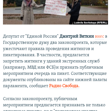
ПРИСОЕДИНЯЙТЕСЬ!
ПОБЕДИТЕЛЕЙ НЕ СУДЯТ?
КРЫМ.НЕПОКОРЕННЫЙ
ELIFBE
УКРАИНСКАЯ ПРОБЛЕМА КРЫМА
Депутат от "Единой России"
Дмитрий Вяткин
внес
в
Все сайты RFE/RL
Государственную думу два законопроекта, которые
ужесточают правила проведения митингов и
пикетирования. В частности, предлагается
запретить митинги у зданий экстренных служб
(например, МВД или ФСБ)и признать публичным
мероприятием очередь на пикет. Соответствующие
документы опубликованы на сайте нижней палаты
парламента, сообщает
Радио Свобода.
Согласно законопроекту, публичным
мероприятием предлагается признавать не только