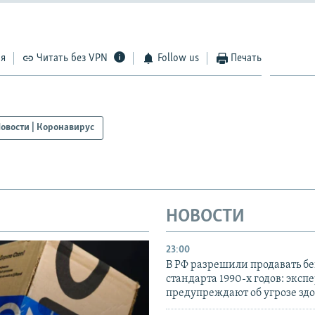
ся
Читать без VPN
Follow us
Печать
овости | Коронавирус
НОВОСТИ
23:00
В РФ разрешили продавать б
стандарта 1990-х годов: эксп
предупреждают об угрозе зд