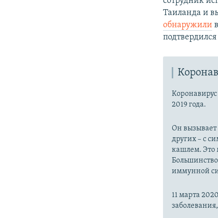
сотрудник ис
Таиланда и в
обнаружили
в
подтвердился
Коронав
Коронавиру
2019 года.
Он вызывает
других – с с
кашлем. Это 
Большинство
иммунной си
11 марта 20
заболевания