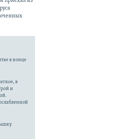
й приехал из
руса
ключенных
px
width
итае в конце
егкое, в
урой и
ой.
 ослабленной
пышку