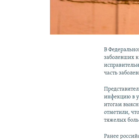
В Федерально
заболевших к
исправительн
часть заболе
Представител
инфекцию в у
итогам выясни
отметили, что
тяжелых боль
Ранее россий