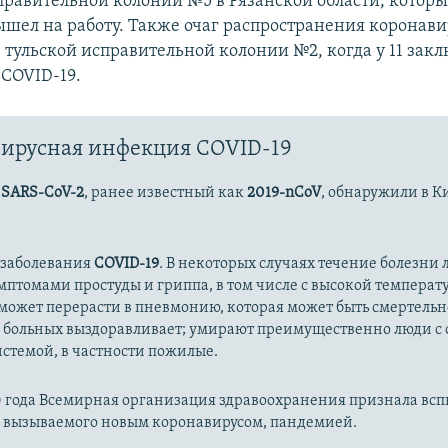
правительной колонии №5 в Рязанской области, которы
ышел на работу. Также очаг распространения коронави
Auto
270p
360p
404p
 тульской исправительной колонии №2, когда у 11 за
 COVID-19.
1080p
ирусная инфекция COVID-19
с
SARS-CoV-2
, ранее известный как
2019-nCoV
, обнаружили в К
 заболевания
COVID-19
. В некоторых случаях течение болезни л
имптомами простуды и гриппа, в том числе с высокой температ
может перерасти в пневмонию, которая может быть смертельн
 больных выздоравливает; умирают преимущественно люди с
стемой, в частности пожилые.
20 года Всемирная организация здравоохранения признала вс
, вызываемого новым коронавирусом, пандемией.