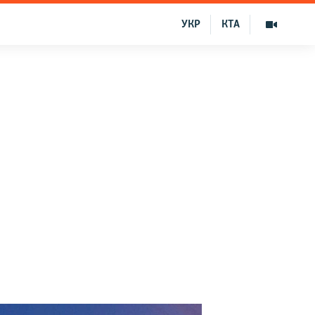
УКР
КТА