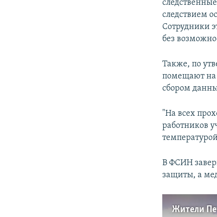
следственные
следствием о
Сотрудники э
без возможно
Также, по ут
помещают на 
сбором данны
"На всех про
работников у
температурой
В ФСИН завер
защиты, а ме