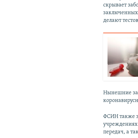
скрывает заб
заключенных 
делают тестов
Нынешние зая
коронавирусн
ФСИН также з
учреждениях 
передач, а т