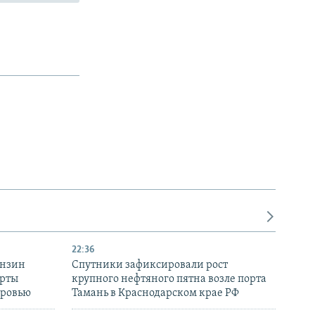
22:36
ензин
Спутники зафиксировали рост
ерты
крупного нефтяного пятна возле порта
оровью
Тамань в Краснодарском крае РФ