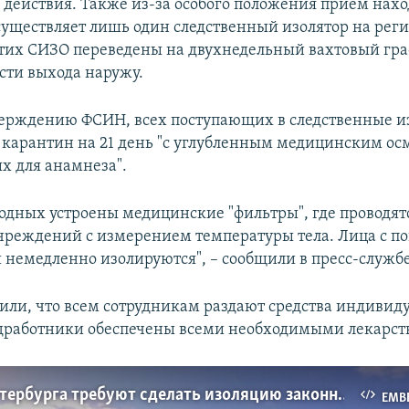
 действия. Также из-за особого положения прием нах
существляет лишь один следственный изолятор на реги
тих СИЗО переведены на двухнедельный вахтовый гр
сти выхода наружу.
верждению ФСИН, всех поступающих в следственные и
карантин на 21 день "с углубленным медицинским ос
х для анамнеза".
ходных устроены медицинские "фильтры", где проводят
чреждений с измерением температуры тела. Лица с 
 немедленно изолируются", – сообщили в пресс-службе
или, что всем сотрудникам раздают средства индивид
дработники обеспечены всеми необходимыми лекарст
Жители Петербурга требуют сделать изоляцию законной (видео)
EMB