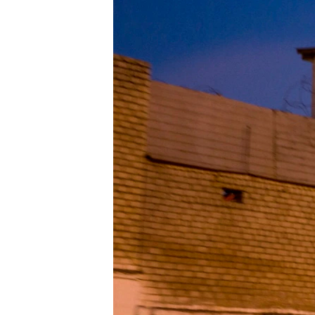
ПОБЕДИТЕЛЕЙ НЕ СУДЯТ?
КРЫМ.НЕПОКОРЕННЫЙ
ELIFBE
УКРАИНСКАЯ ПРОБЛЕМА КРЫМА