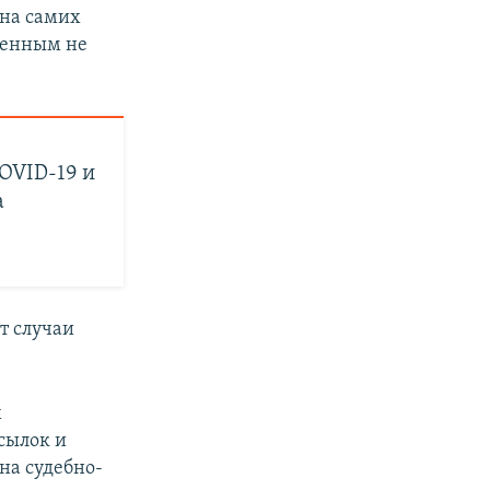
 на самих
ченным не
OVID-19 и
а
т случаи
х
сылок и
на судебно-