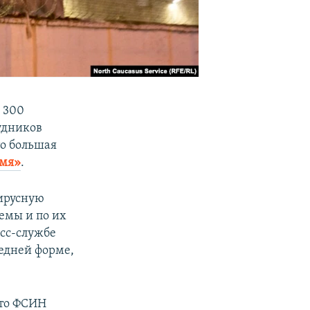
 300
удников
о большая
емя»
.
вирусную
емы и по их
есс-службе
редней форме,
что ФСИН