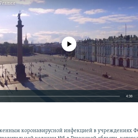
Реалии
No media source currently available
4:38
EMBED
женным коронавирусной инфекцией в учреждениях Ф