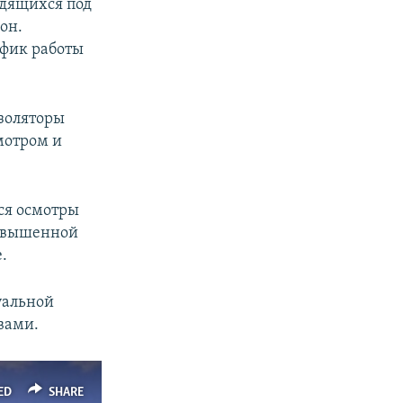
одящихся под
он.
афик работы
золяторы
мотром и
ся осмотры
повышенной
.
уальной
вами.
ED
SHARE