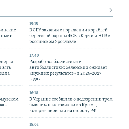
19:15
бинские
В СБУ заявили о поражении кораблей
нные с
береговой охраны ФСБ в Керчи и НПЗ в
российском Ярославле
17:40
енерал-
Разработка баллистики и
 зять
антибаллистики: Зеленский ожидает
медиа
«нужных результатов» в 2026-2027
годах
16:18
Ормузском
В Украине сообщили о подозрении трем
ва –
бывшим налоговикам из Крыма,
которые перешли на сторону РФ
15:02