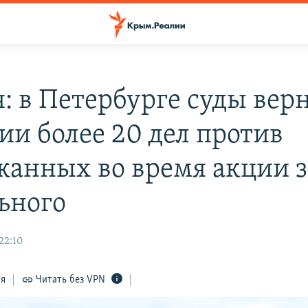
я: в Петербурге суды вер
ии более 20 дел против
жанных во время акции з
ьного
22:10
ся
Читать без VPN