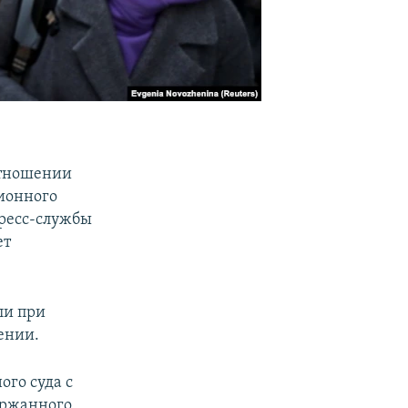
отношении
ионного
пресс-службы
ет
ли при
ении.
го суда с
ержанного