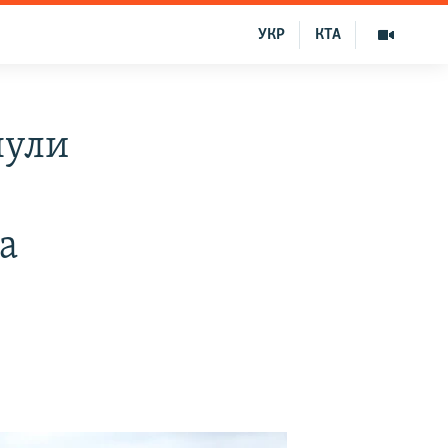
УКР
КТА
нули
а