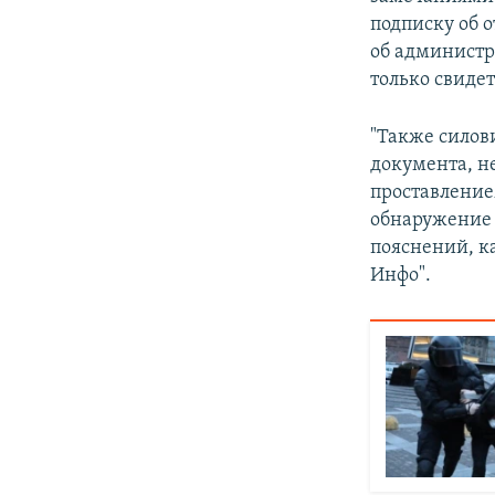
подписку об 
об администр
только свидет
"Также силов
документа, н
проставлением
обнаружение 
пояснений, к
Инфо".