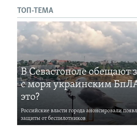
ТОП-ТЕМА
В Севастополе обещают 
с моря украинским БпЛА
это?
Российские власти города анонсировали появ
защиты от беспилотников