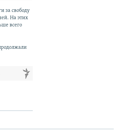
и за свободу
чей. На этих
ьше всего
продолжали
м