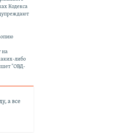
ках Кодекса
едупреждают
окопию
е
т на
каких-либо
ишет "ОВД-
у, а все