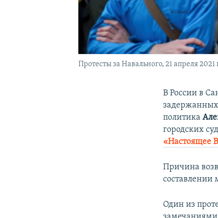
Протесты за Навального, 21 апреля 2021 
В России в С
задержанных 
политика
Але
городских су
«Настоящее 
Причина возв
составлении 
Один из прот
замечаниями.