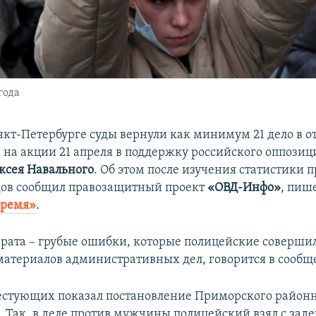
года
анкт-Петербурге суды вернули как минимум 21 дело в 
на акции 21 апреля в поддержку российского оппозиц
ксея Навального
. Об этом после изучения статистики 
дов сообщил правозащитный проект
«ОВД-Инфо»
, пиш
Время»
.
рата – грубые ошибки, которые полицейские соверши
материалов административных дел, говорится в сообщ
естующих показал постановление Приморского районно
 Так, в деле против мужчины полицейский взял с зад