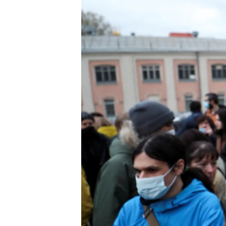
ПОБЕДИТЕЛЕЙ НЕ СУДЯТ?
КРЫМ.НЕПОКОРЕННЫЙ
ELIFBE
УКРАИНСКАЯ ПРОБЛЕМА КРЫМА