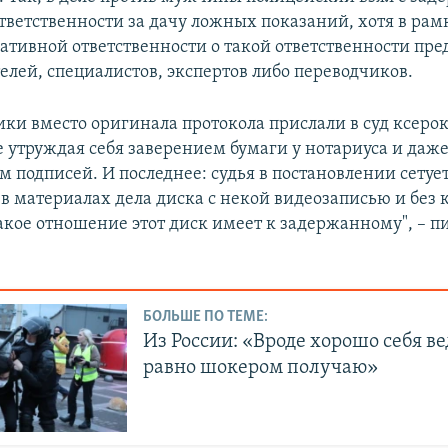
ответственности за дачу ложных показаний, хотя в рам
ативной ответственности о такой ответственности пр
елей, специалистов, экспертов либо переводчиков.
ики вместо оригинала протокола прислали в суд ксер
е утруждая себя заверением бумаги у нотариуса и даж
 подписей. И последнее: судья в постановлении сетуе
в материалах дела диска с некой видеозаписью и без 
акое отношение этот диск имеет к задержанному", – п
БОЛЬШЕ ПО ТЕМЕ:
Из России: «Вроде хорошо себя вед
равно шокером получаю»