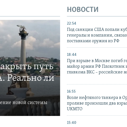
НОВОСТИ
22:54
Под санкции США попали ку
генералы и компании, связа
поставками оружия из РФ
18:44
При взрыве в Москве погиб г
закрыть путь
майор армии РФ Плохотнюк и
главкома ВКС – российские 
. Реально ли
16:55
Возле нефтяного танкера в 
ление новой системы
проливе произошли два взры
UKMTO
15:40