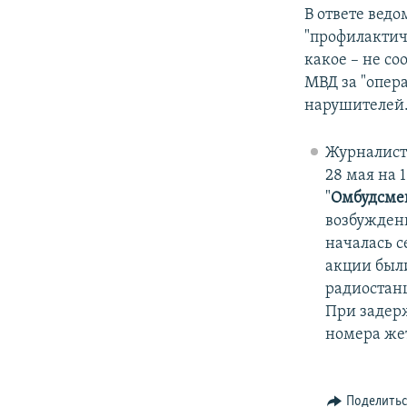
В ответе ведо
"профилактич
какое – не с
МВД за "опер
нарушителей
Журналист
28 мая на 
"
Омбудсме
возбуждены
началась с
акции бы
радиостан
При задер
номера же
Поделить