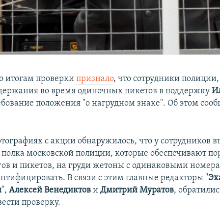
о итогам проверки
признало
, что сотрудники полиции
держания во время одиночных пикетов в поддержку
И
бование положения "о нагрудном знаке". Об этом соо
отографиях с акции обнаружилось, что у сотрудников в
 полка московской полиции, которые обеспечивают по
ов и пикетов, на груди жетоны с одинаковыми номера
нтифицировать. В связи с этим главные редакторы "
Эх
ы
",
Алексей Венедиктов
и
Дмитрий Муратов
, обратилис
вести проверку.