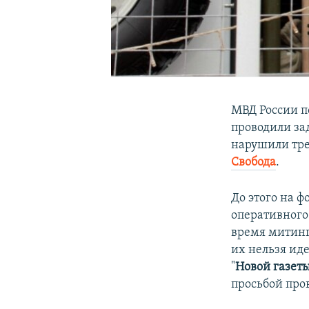
МВД России п
проводили за
нарушили тре
Свобода
. ​
До этого на ф
оперативного
время митинг
их нельзя иде
"
Новой газет
просьбой про