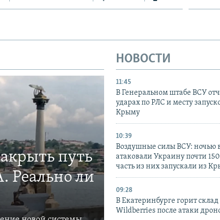
НОВОСТИ
11:45
В Генеральном штабе ВСУ отч
ударах по РЛС и месту запуск
Крыму
10:39
Воздушные силы ВСУ: ночью 
закрыть путь
атаковали Украину почти 150
часть из них запускали из К
. Реально ли
09:28
В Екатеринбурге горит склад
Wildberries после атаки дрон
ление новой системы