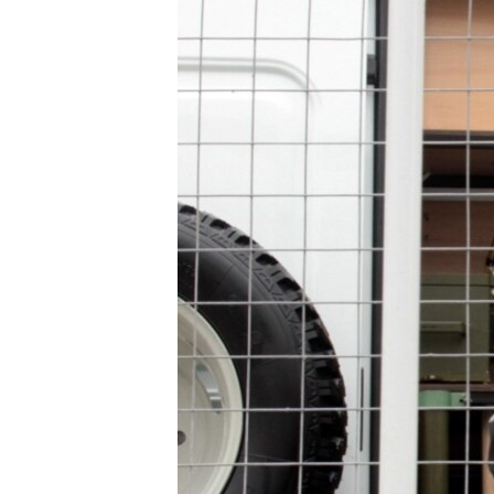
ПОБЕДИТЕЛЕЙ НЕ СУДЯТ?
КРЫМ.НЕПОКОРЕННЫЙ
ELIFBE
УКРАИНСКАЯ ПРОБЛЕМА КРЫМА