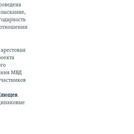
проведена
взыскание,
годарность
в отношении
 арестован
роекта
ого
дания МВД
участников
Плющев
.
динаковые