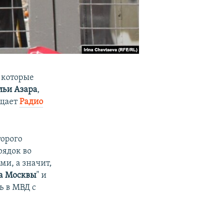
, которые
льи Азара
,
бщает
Радио
торого
рядок во
ми, а значит,
а Москвы
" и
ь в МВД с