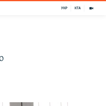
УКР
КТА
о