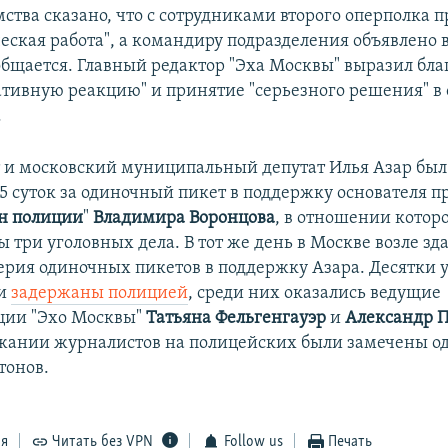
мства сказано, что
с сотрудниками второго оперполка 
еская работа", а командиру подразделения объявлено 
ообщается. Главный редактор "Эха Москвы" выразил бла
ативную реакцию" и принятие "серьезного решения" 
.
 и московский муниципальный депутат Илья Азар был
15 суток за одиночный пикет в поддержку основателя п
н полиции
"
Владимира Воронцова
, в отношении котор
 три уголовных дела. В тот же день в Москве возле з
ерия одиночных пикетов в поддержку Азара. Десятки 
ли
задержаны полицией
, среди них оказались ведущие
ции "Эхо Москвы"
Татьяна Фельгенгауэр
и
Александр 
жании журналистов на полицейских были замечены о
тонов.
ся
Читать без VPN
Follow us
Печать