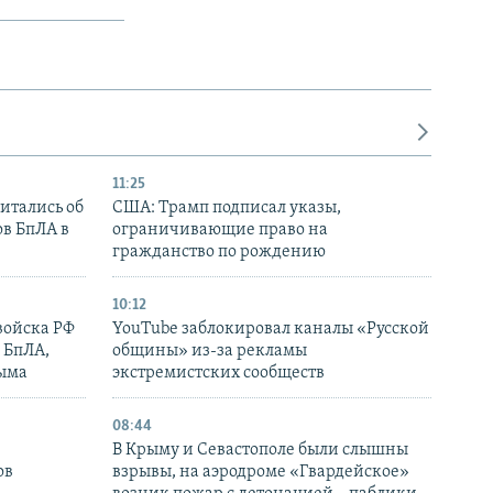
11:25
итались об
США: Трамп подписал указы,
ов БпЛА в
ограничивающие право на
гражданство по рождению
10:12
войска РФ
YouTube заблокировал каналы «Русской
 БпЛА,
общины» из-за рекламы
рыма
экстремистских сообществ
08:44
В Крыму и Севастополе были слышны
ов
взрывы, на аэродроме «Гвардейское»