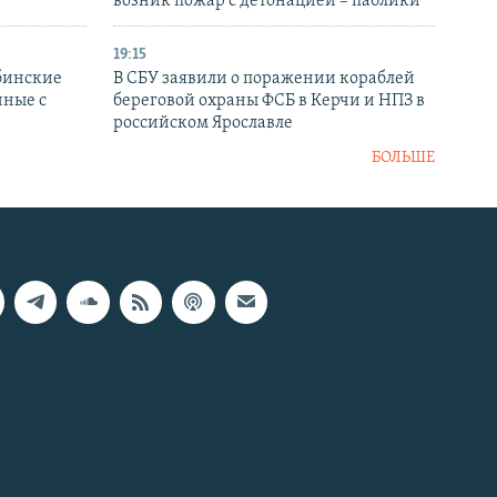
возник пожар с детонацией – паблики
19:15
бинские
В СБУ заявили о поражении кораблей
нные с
береговой охраны ФСБ в Керчи и НПЗ в
российском Ярославле
БОЛЬШЕ