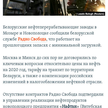
ПРИСОЕДИНЯЙТЕСЬ!
ПОБЕДИТЕЛЕЙ НЕ СУДЯТ?
КРЫМ.НЕПОКОРЕННЫЙ
ELIFBE
Белорусские нефтеперерабатывающие заводы в
УКРАИНСКАЯ ПРОБЛЕМА КРЫМА
Мозыре и Новополоцке сообщили белорусской
Все сайты RFE/RL
службе
Радио Свобода
, что работают на
прошлогодних запасах с минимальной загрузкой.
Москва и Минск до сих пор не договорились по
ключевым вопросам относительно цены на нефть
на 2020 год, тарифу на транзит по территории
Беларуси, а также о компенсации российских
изменений в налогообложении нефтяной отрасли.
Отсутствие контрактов Радио Свобода подтвердили
в управлении реализации нефтепродуктов
новополоцкого предприятия «
Нафтан
» (Витебская