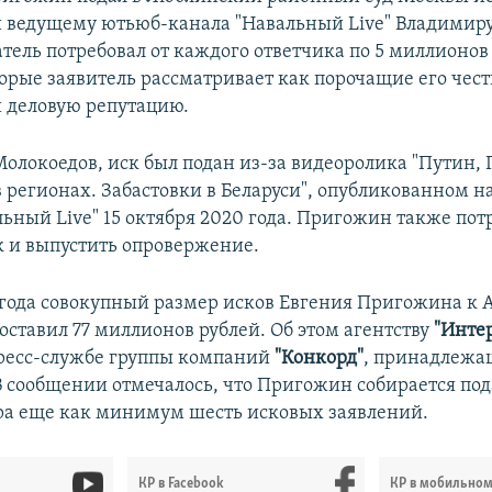
 ведущему ютьюб-канала "Навальный Live" Владимиру
ель потребовал от каждого ответчика по 5 миллионов 
орые заявитель рассматривает как порочащие его чест
и деловую репутацию.
Молокоедов, иск был подан из-за видеоролика "Путин, 
в регионах. Забастовки в Беларуси", опубликованном н
льный Live" 15 октября 2020 года. Пригожин также пот
к и выпустить опровержение.
 года совокупный размер исков Евгения Пригожина к 
оставил 77 миллионов рублей. Об этом агентству
"Инте
ресс-службе группы компаний
"Конкорд"
, принадлеж
В сообщении отмечалось, что Пригожин собирается под
а еще как минимум шесть исковых заявлений.
КР в Facebook
КР в мобильно