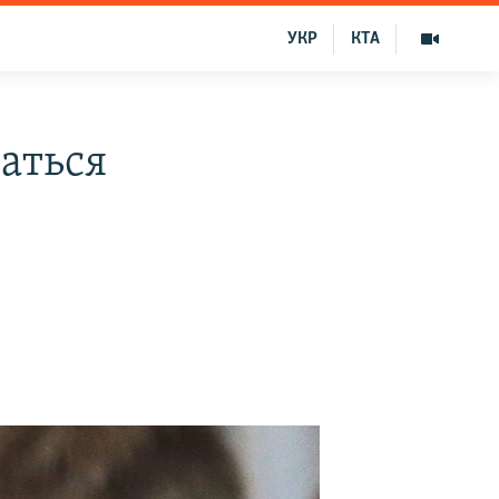
УКР
КТА
аться