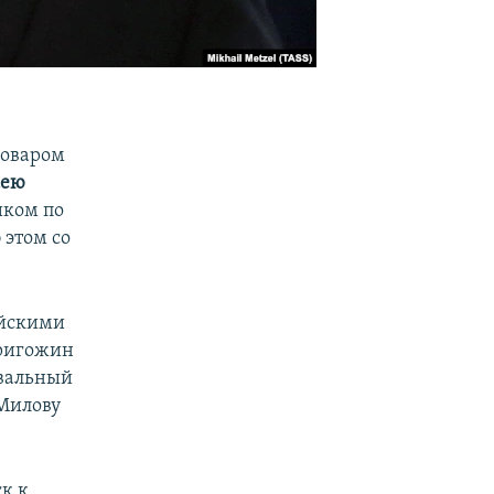
поваром
сею
иком по
 этом со
ийскими
ригожин
авальный
 Милову
к к