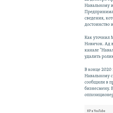
Навальному и
Предпринимат
сведения, кот
достоинство 
Как уточнил 
Новичок. Ад 
канале "Нава
удалить роли
В конце 2020
Навальному с
сообщили в п
бизнесмену. 
оппозиционер
КР в YouTube