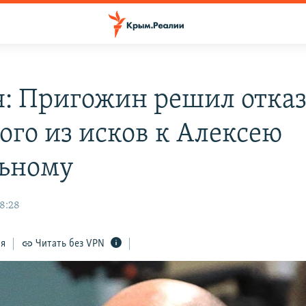
я: Пригожин решил отказ
ого из исков к Алексею
ьному
18:28
ся
Читать без VPN