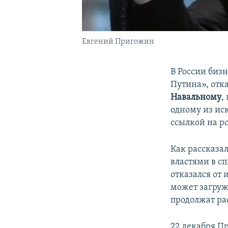
Евгений Пригожин
В России биз
Путина», отк
Навальному
,
одному из иск
ссылкой на 
Как рассказа
властями в с
отказался от 
может загруж
продолжат ра
22 декабря П