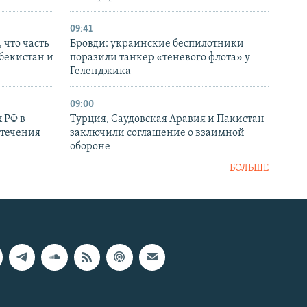
09:41
 что часть
Бровди: украинские беспилотники
збекистан и
поразили танкер «теневого флота» у
Геленджика
09:00
 РФ в
Турция, Саудовская Аравия и Пакистан
стечения
заключили соглашение о взаимной
обороне
БОЛЬШЕ