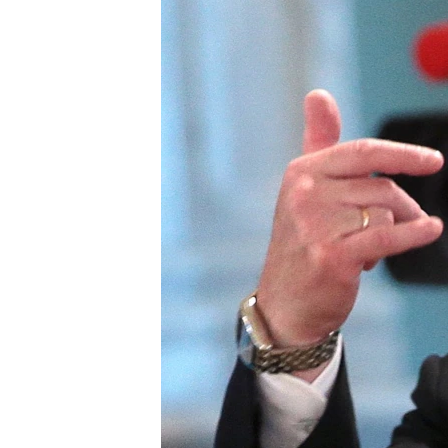
ПОБЕДИТЕЛЕЙ НЕ СУДЯТ?
КРЫМ.НЕПОКОРЕННЫЙ
ELIFBE
УКРАИНСКАЯ ПРОБЛЕМА КРЫМА