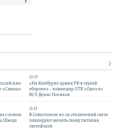
13:27
оссийские
«На Кинбурне армия РФ в глухой
ке «Сиваш»
обороне» – командир ОТК «Одесса»
ВСУ Денис Носиков
11:11
ал о новом
В Севастополе из-за отключений света
ка Шведа
планируют менять схему питания
светофоров