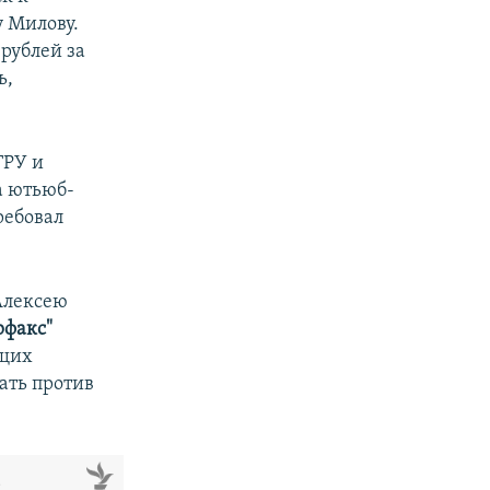
 Милову.
рублей за
ь,
ГРУ и
а ютьюб-
ребовал
Алексею
рфакс"
ащих
ать против
м