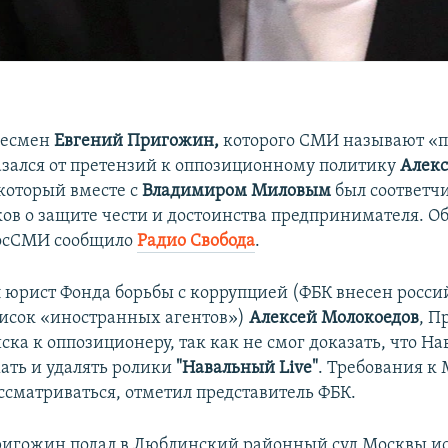
несмен
Евгений Пригожин,
которого СМИ называют «
азался от претензий к оппозиционному политику
Алек
 который вместе с
Владимиром Миловым
был соответч
ов о защите чести и достоинства предпринимателя. Об
росСМИ сообщило
Радио Свобода
.
л юрист Фонда борьбы с коррупцией (ФБК внесен росс
писок «иностранных агентов»)
Алексей Молокоедов
, П
иска к оппозиционеру, так как не смог доказать, что Н
ать и удалять ролики
"Навальный Live"
. Требования к
ссматриваться, отметил представитель ФБК.
ригожин подал в Люблинский районный суд Москвы ис