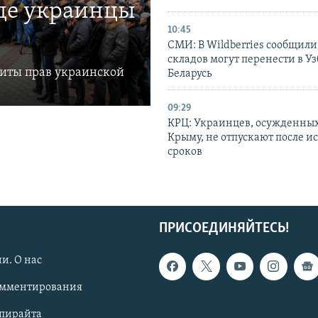
где украинцы
10:45
СМИ: В Wildberries сообщили,
складов могут перенести в У
щиты прав украинской
Беларусь
09:29
КРЦ: Украинцев, осужденных
Крыму, не отпускают после и
сроков
ПРИСОЕДИНЯЙТЕСЬ!
и. О нас
омментирования
опирайта