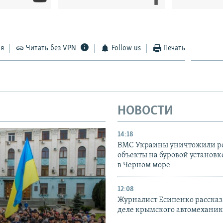
ся
Читать без VPN
Follow us
Печать
НОВОСТИ
14:18
ВМС Украины уничтожили р
объекты на буровой установ
в Черном море
12:08
Журналист Есипенко рассказ
деле крымского автомехани