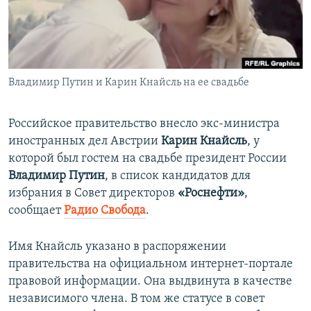
ПРИСОЕДИНЯЙТЕСЬ!
ПОБЕДИТЕЛЕЙ НЕ СУДЯТ?
КРЫМ.НЕПОКОРЕННЫЙ
ELIFBE
Владимир Путин и Карин Кнайсль на ее свадьбе
УКРАИНСКАЯ ПРОБЛЕМА КРЫМА
Все сайты RFE/RL
Российское правительство внесло экс-министра
иностранных дел Австрии
Карин Кнайсль
, у
которой был гостем на свадьбе президент России
Владимир Путин
, в список кандидатов для
избрания в Совет директоров
«Роснефти»
,
сообщает
Радио Свобода
.
Имя Кнайсль указано в распоряжении
правительства на официальном интернет-портале
правовой информации. Она выдвинута в качестве
независимого члена. В том же статусе в совет