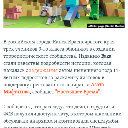
ПРИСОЕДИНЯЙТЕСЬ!
ПОБЕДИТЕЛЕЙ НЕ СУДЯТ?
КРЫМ.НЕПОКОРЕННЫЙ
ELIFBE
УКРАИНСКАЯ ПРОБЛЕМА КРЫМА
В российском городе Канск Красноярского края
Все сайты RFE/RL
трех учеников 9-го класса обвиняют в создании
террористического сообщества. Изданию
Baza
стали известны подробности истории, которая
началась с
задержания
летом нынешнего года 14-
летних подростков за расклейку листовок в
поддержку арестованного аспиранта
Азата
Мифтахова
, сообщает
"Настоящее Время"
.
Сообщается, что расследуя это дело, сотрудники
ФСБ получили доступ к чату, в котором школьники
обсуждали анархизм и критиковали спецслужбы,