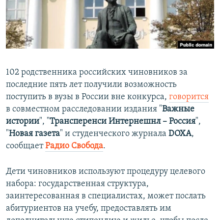
ПРИСОЕДИНЯЙТЕСЬ!
ПОБЕДИТЕЛЕЙ НЕ СУДЯТ?
КРЫМ.НЕПОКОРЕННЫЙ
ELIFBE
УКРАИНСКАЯ ПРОБЛЕМА КРЫМА
102 родственника российских чиновников за
Все сайты RFE/RL
последние пять лет получили возможность
поступить в вузы в России вне конкурса,
говорится
в совместном расследовании издания "
Важные
истории
", "
Трансперенси Интернешнл – Россия
",
"
Новая газета
" и студенческого журнала
DOXA
,
сообщает
Радио Свобода
.
Дети чиновников используют процедуру целевого
набора: государственная структура,
заинтересованная в специалистах, может послать
абитуриентов на учебу, предоставлять им