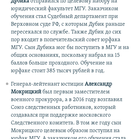
Дубика
отправился по целевому набору на
юридический факультет МГУ. Заказчиком
обучения стал Судебный департамент при
Верховном суде РФ, с которым Дубик раньше
пересекался по службе. Также Дубик до сих
пор входит в попечительский совет юрфака
МГУ. Сын Дубика мог бы поступить в МГУ и на
общих основаниях, поскольку набрал на 15
баллов больше проходного. Обучение на
юрфаке стоит 385 тысяч рублей в год.
Генерал-лейтенант юстиции
Александр
Мокрицкий
был первым заместителем
военного прокурора, а в 2016 году возглавил
Союз следственных работников, который
создавался при поддержке московского
Следственного комитета. В том же году сын
Мокрицкого целевым образом поступил на
юрфак МГУ. А заказчиком его обучения стала