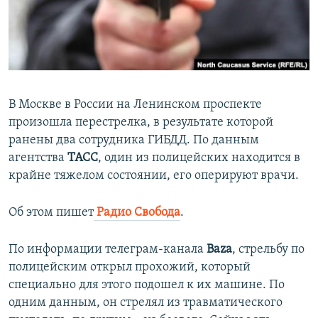
ПРИСОЕДИНЯЙТЕСЬ!
ПОБЕДИТЕЛЕЙ НЕ СУДЯТ?
КРЫМ.НЕПОКОРЕННЫЙ
ELIFBE
УКРАИНСКАЯ ПРОБЛЕМА КРЫМА
В Москве в России на Ленинском проспекте
Все сайты RFE/RL
произошла перестрелка, в результате которой
ранены два сотрудника ГИБДД. По данным
агентства
ТАСС
, один из полицейских находится в
крайне тяжелом состоянии, его оперируют врачи.
Об этом пишет
Радио Свобода
.
По информации телеграм-канала
Baza
, стрельбу по
полицейским открыл прохожий, который
специально для этого подошел к их машине. По
одним данным, он стрелял из травматического