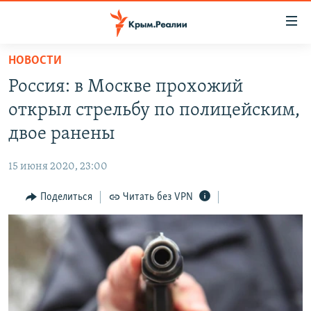
Доступность
ссылки
Вернуться
НОВОСТИ
к
НОВОСТИ
Россия: в Москве прохожий
основному
СПЕЦПРОЕКТЫ
содержанию
открыл стрельбу по полицейским,
ВОДА
Вернутся
ГРУЗ 200
двое ранены
к
ИСТОРИЯ
КАРТА ВОЕННЫХ ОБЪЕКТОВ КРЫМА
главной
15 июня 2020, 23:00
ЕЩЕ
11 ЛЕТ ОККУПАЦИИ КРЫМА. 11 ИСТОРИЙ СОПРОТИВЛЕНИЯ
навигации
Вернутся
Поделиться
Читать без VPN
РАДІО СВОБОДА
ИНТЕРАКТИВ
к
КАК ОБОЙТИ БЛОКИРОВКУ
ИНФОГРАФИКА
поиску
ТЕЛЕПРОЕКТ КРЫМ.РЕАЛИИ
Українською
СОВЕТЫ ПРАВОЗАЩИТНИКОВ
Qırımtatar
ПРОПАВШИЕ БЕЗ ВЕСТИ