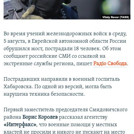
ПРИСОЕДИНЯЙТЕСЬ!
ПОБЕДИТЕЛЕЙ НЕ СУДЯТ?
КРЫМ.НЕПОКОРЕННЫЙ
ELIFBE
Во время учений железнодорожных войск в среду,
УКРАИНСКАЯ ПРОБЛЕМА КРЫМА
5 августа, в Еврейской автономной области России
Все сайты RFE/RL
обрушился мост, пострадали 18 человек. Об этом
сообщают российские СМИ со ссылкой на
экстренные службы региона, пишет
Радіо Свобода
.
Пострадавших направили в военный госпиталь
Хабаровска. По одной из версий, могла быть
нарушена техника безопасности.
Первый заместитель председателя Смидовичского
района
Борис Королев
рассказал агентству
«Интерфакс»
, что военные помощи у местных
властей не просили и никого не пускают на место