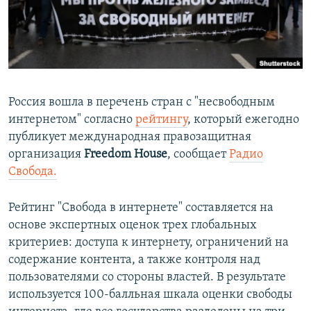
ПРИСОЕДИНЯЙТЕСЬ!
ПОБЕДИТЕЛЕЙ НЕ СУДЯТ?
КРЫМ.НЕПОКОРЕННЫЙ
ELIFBE
УКРАИНСКАЯ ПРОБЛЕМА КРЫМА
Россия вошла в перечень стран с "несвободным
Все сайты RFE/RL
интернетом" согласно
рейтингу
, который ежегодно
публикует международная правозащитная
организация
Freedom House
, сообщает
Радио
Свобода.
Рейтинг "Свобода в интернете" составляется на
основе экспертных оценок трех глобальных
критериев: доступа к интернету, ограничений на
содержание контента, а также контроля над
пользователями со стороны властей. В результате
используется 100-балльная шкала оценки свободы