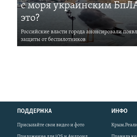
с моря украинским БпЛА
это?
Российские власти города анонсировали появ
защиты от беспилотников
ПОДДЕРЖКА
ИНФО
Українською
Присылайте свои видео и фото
Крым.Реали
Qırımtatar
Приложение для iOS и Андроид
Правила к