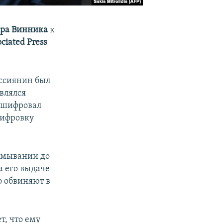
ра Винника
к
ciated Press
оссиянин был
влялся
, шифровал
шифровку
отмывании до
а его выдаче
о обвиняют в
т, что ему