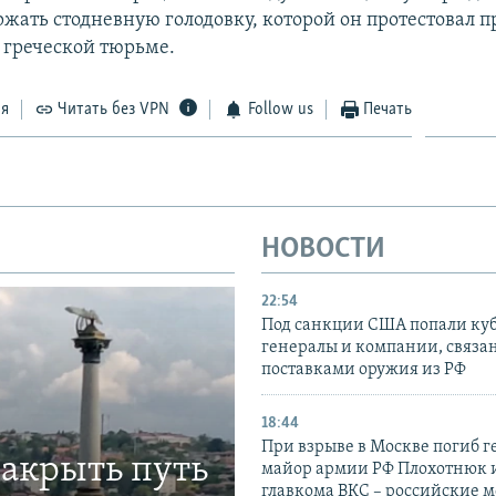
ржать стодневную голодовку, которой он протестовал п
 греческой тюрьме.
ся
Читать без VPN
Follow us
Печать
НОВОСТИ
22:54
Под санкции США попали ку
генералы и компании, связа
поставками оружия из РФ
18:44
При взрыве в Москве погиб г
закрыть путь
майор армии РФ Плохотнюк и
главкома ВКС – российские 