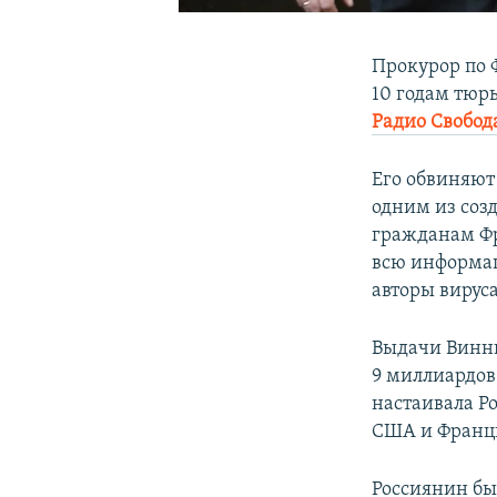
Прокурор по 
10 годам тюр
Радио Свобод
Его обвиняют
одним из соз
гражданам Фр
всю информац
авторы вирус
Выдачи Винни
9 миллиардов
настаивала Ро
США и Франци
Россиянин был