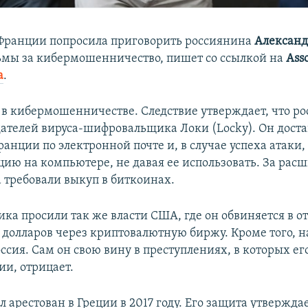
Франции попросила приговорить россиянина
Александ
ьмы за кибермошенничество, пишет со ссылкой на
Asso
а
.
 в кибермошенничестве. Следствие утверждает, что р
дателей вируса-шифровальщика Локи (Locky). Он доста
анции по электронной почте и, в случае успеха атаки
ию на компьютере, не давая ее использовать. За рас
а требовали выкуп в биткоинах.
ка просили так же власти США, где он обвиняется в 
 долларов через криптовалютную биржу. Кроме того, н
ссия. Сам он свою вину в преступлениях, в которых ег
и, отрицает.
 арестован в Греции в 2017 году. Его защита утверждае