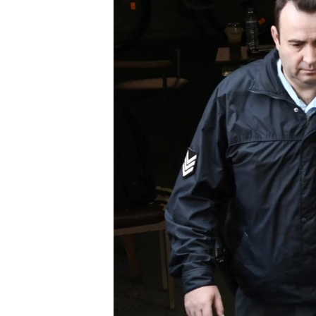
ПОБЕДИТЕЛЕЙ НЕ СУДЯТ?
КРЫМ.НЕПОКОРЕННЫЙ
ELIFBE
УКРАИНСКАЯ ПРОБЛЕМА КРЫМА