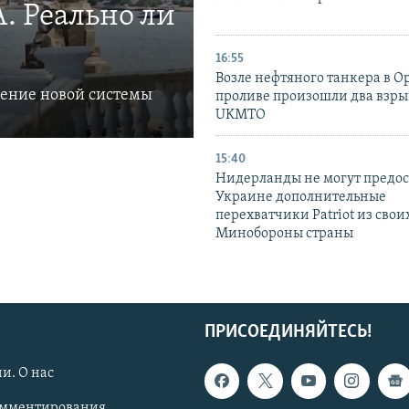
. Реально ли
16:55
Возле нефтяного танкера в 
ление новой системы
проливе произошли два взры
UKMTO
15:40
Нидерланды не могут предос
Украине дополнительные
перехватчики Patriot из своих
Минобороны страны
ПРИСОЕДИНЯЙТЕСЬ!
и. О нас
омментирования