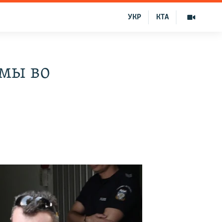
УКР
КТА
ьмы во