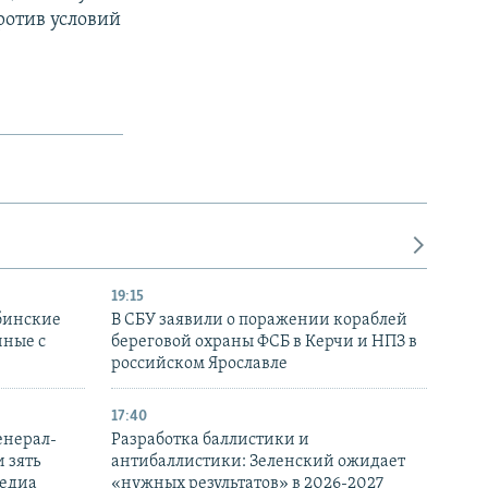
ротив условий
19:15
бинские
В СБУ заявили о поражении кораблей
нные с
береговой охраны ФСБ в Керчи и НПЗ в
российском Ярославле
17:40
енерал-
Разработка баллистики и
 зять
антибаллистики: Зеленский ожидает
медиа
«нужных результатов» в 2026-2027