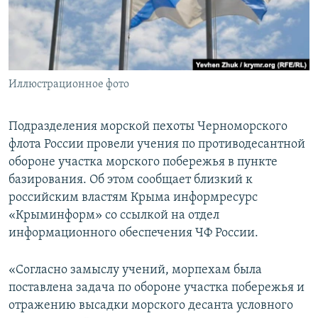
ПРИСОЕДИНЯЙТЕСЬ!
ПОБЕДИТЕЛЕЙ НЕ СУДЯТ?
КРЫМ.НЕПОКОРЕННЫЙ
ELIFBE
Иллюстрационное фото
УКРАИНСКАЯ ПРОБЛЕМА КРЫМА
Все сайты RFE/RL
Подразделения морской пехоты Черноморского
флота России провели учения по противодесантной
обороне участка морского побережья в пункте
базирования. Об этом сообщает близкий к
российским властям Крыма информресурс
«Крыминформ» со ссылкой на отдел
информационного обеспечения ЧФ России.
«Согласно замыслу учений, морпехам была
поставлена задача по обороне участка побережья и
отражению высадки морского десанта условного