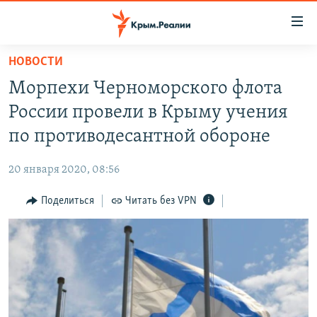
Доступность
ссылки
Вернуться
НОВОСТИ
к
НОВОСТИ
Морпехи Черноморского флота
основному
СПЕЦПРОЕКТЫ
содержанию
России провели в Крыму учения
ВОДА
Вернутся
ГРУЗ 200
по противодесантной обороне
к
ИСТОРИЯ
КАРТА ВОЕННЫХ ОБЪЕКТОВ КРЫМА
главной
20 января 2020, 08:56
ЕЩЕ
11 ЛЕТ ОККУПАЦИИ КРЫМА. 11 ИСТОРИЙ СОПРОТИВЛЕНИЯ
навигации
Вернутся
Поделиться
Читать без VPN
РАДІО СВОБОДА
ИНТЕРАКТИВ
к
КАК ОБОЙТИ БЛОКИРОВКУ
ИНФОГРАФИКА
поиску
ТЕЛЕПРОЕКТ КРЫМ.РЕАЛИИ
Українською
СОВЕТЫ ПРАВОЗАЩИТНИКОВ
Qırımtatar
ПРОПАВШИЕ БЕЗ ВЕСТИ