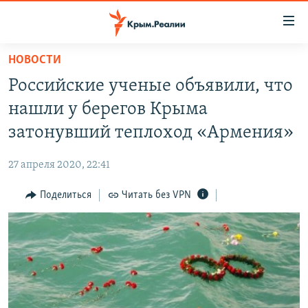
Доступность
ссылки
Вернуться
НОВОСТИ
к
НОВОСТИ
Российские ученые объявили, что
основному
СПЕЦПРОЕКТЫ
содержанию
нашли у берегов Крыма
ВОДА
Вернутся
ГРУЗ 200
затонувший теплоход «Армения»
к
ИСТОРИЯ
КАРТА ВОЕННЫХ ОБЪЕКТОВ КРЫМА
главной
27 апреля 2020, 22:41
ЕЩЕ
11 ЛЕТ ОККУПАЦИИ КРЫМА. 11 ИСТОРИЙ СОПРОТИВЛЕНИЯ
навигации
Вернутся
Поделиться
Читать без VPN
РАДІО СВОБОДА
ИНТЕРАКТИВ
к
КАК ОБОЙТИ БЛОКИРОВКУ
ИНФОГРАФИКА
поиску
ТЕЛЕПРОЕКТ КРЫМ.РЕАЛИИ
Українською
СОВЕТЫ ПРАВОЗАЩИТНИКОВ
Qırımtatar
ПРОПАВШИЕ БЕЗ ВЕСТИ