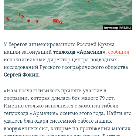
ПРИСОЕДИНЯЙТЕСЬ!
ПОБЕДИТЕЛЕЙ НЕ СУДЯТ?
КРЫМ.НЕПОКОРЕННЫЙ
ELIFBE
УКРАИНСКАЯ ПРОБЛЕМА КРЫМА
У берегов аннексированного Россией Крыма
Все сайты RFE/RL
нашли затонувший
теплоход «Армения»
,
сообщил
исполнительный директор центра подводных
исследований Русского географического общества
Сергей Фокин
.
«Нам посчастливилось принять участие в
операции, которая длилась без малого 79 лет.
Именно столько исполнится с момента гибели
теплохода «Армения» осенью этого года. Найти его
удалось благодаря системной работе наших
вооруженных сил, которые на протяжении многих