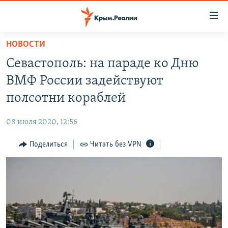
Доступность
ссылки
Вернуться
НОВОСТИ
к
НОВОСТИ
Севастополь: на параде ко Дню
основному
СПЕЦПРОЕКТЫ
содержанию
ВМФ России задействуют
ВОДА
Вернутся
ГРУЗ 200
полсотни кораблей
к
ИСТОРИЯ
КАРТА ВОЕННЫХ ОБЪЕКТОВ КРЫМА
главной
08 июля 2020, 12:56
ЕЩЕ
11 ЛЕТ ОККУПАЦИИ КРЫМА. 11 ИСТОРИЙ СОПРОТИВЛЕНИЯ
навигации
Вернутся
Поделиться
Читать без VPN
РАДІО СВОБОДА
ИНТЕРАКТИВ
к
КАК ОБОЙТИ БЛОКИРОВКУ
ИНФОГРАФИКА
поиску
ТЕЛЕПРОЕКТ КРЫМ.РЕАЛИИ
Українською
СОВЕТЫ ПРАВОЗАЩИТНИКОВ
Qırımtatar
ПРОПАВШИЕ БЕЗ ВЕСТИ