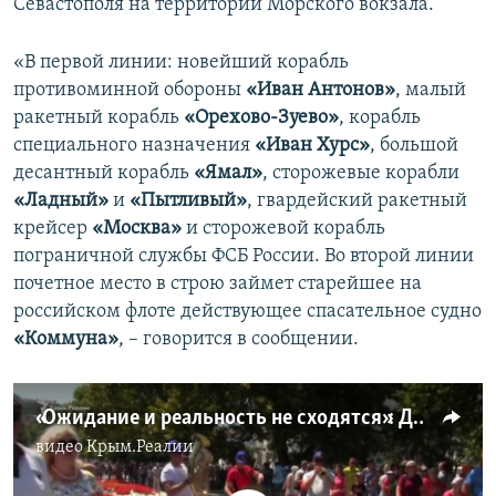
Севастополя на территории Морского вокзала.
«В первой линии: новейший корабль
противоминной обороны
«Иван Антонов»
, малый
ракетный корабль
«Орехово-Зуево»
, корабль
специального назначения
«Иван Хурс»
, большой
десантный корабль
«Ямал»
, сторожевые корабли
«Ладный»
и
«Пытливый»
, гвардейский ракетный
крейсер
«Москва»
и сторожевой корабль
пограничной службы ФСБ России. Во второй линии
почетное место в строю займет старейшее на
российском флоте действующее спасательное судно
«Коммуна»
, – говорится в сообщении.
«Ожидание и реальность не сходятся»: День военно-морского флота России в Севастополе (видео)
видео
Крым.Реалии