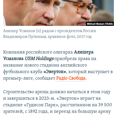
ПРИСОЕДИНЯЙТЕСЬ!
ПОБЕДИТЕЛЕЙ НЕ СУДЯТ?
КРЫМ.НЕПОКОРЕННЫЙ
ELIFBE
Алишер Усманов (п) рядом с президентом России
УКРАИНСКАЯ ПРОБЛЕМА КРЫМА
Владимиром Путиным, архивное фото, 2017 год
Все сайты RFE/RL
Компания российского олигарха
Алишера
Усманова
USM Holdings
приобрела права на
название нового стадиона английского
футбольного клуба
«Эвертон»
, который выступает в
премьер-лиге, сообщает
Радіо Свобода.
Строительство арены должно начаться в этом году
и завершиться в 2023-м. «Эвертон» играет на
стадионе «Гудисон Парк», рассчитанном на 39 500
зрителей, с 1892 года, и переезд на большую арену