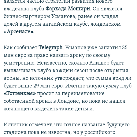
является частью стратегии развития нового
владельца клуба
Фархада Мошири
. Он является
бизнес-партнером Усманова, ранее он владел
долей в другом английском клубе, лондонском
«
Арсенале».
Как сообщает
Telegraph
, Усманов уже заплатил 35
млн евро за право назвать арену по своему
усмотрению. Неизвестно, сколько Алишер будет
выплачивать клуба каждый сезон после открытия
арены, но источник утверждает, что сумма вряд ли
будет выше 29 млн евро. Именно такую сумму клуб
«Тоттенхэм»
просит за переименование
собственной арены в Лондоне, но пока не нашел
желающего выделить такие деньги.
Источник отмечает, что точное название будущего
стадиона пока не известна, но у российского