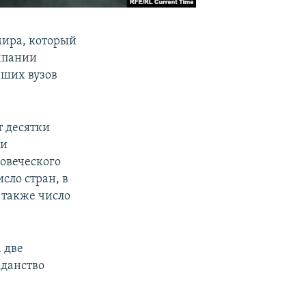
мира, который
мпании
йших вузов
т десятки
 и
ловеческого
сло стран, в
 также число
 две
жданство