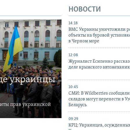
НОВОСТИ
14:18
ВМС Украины уничтожили р
объекты на буровой установ
в Черном море
12:08
Журналист Есипенко рассказ
деле крымского автомехани
где украинцы
10:45
СМИ: В Wildberries сообщили,
складов могут перенести в У
щиты прав украинской
Беларусь
09:29
КРЦ: Украинцев, осужденных