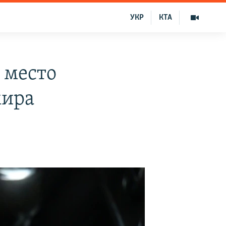
УКР
КТА
 место
мира