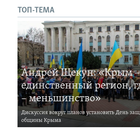
ТОП-ТЕМА
Андрей Щекун: «Крым –
единственный регион, 
– меньшинство»
Дискуссия вокруг планов установить День за
общины Крыма