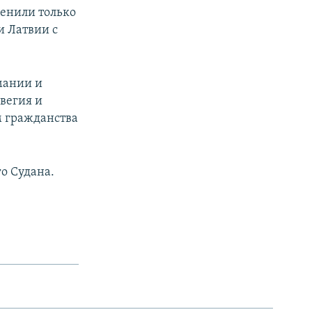
ценили только
и Латвии с
мании и
вегия и
м гражданства
о Судана.