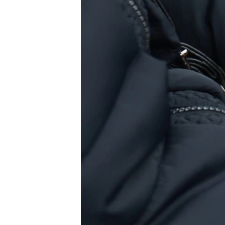
ПОБЕДИТЕЛЕЙ НЕ СУДЯТ?
КРЫМ.НЕПОКОРЕННЫЙ
ELIFBE
УКРАИНСКАЯ ПРОБЛЕМА КРЫМА