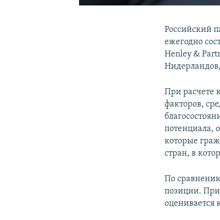
Российский па
ежегодно сос
Henley & Part
Нидерландов
При расчете 
факторов, ср
благосостоян
потенциала, о
которые граж
стран, в кото
По сравнению
позиции. При 
оценивается к