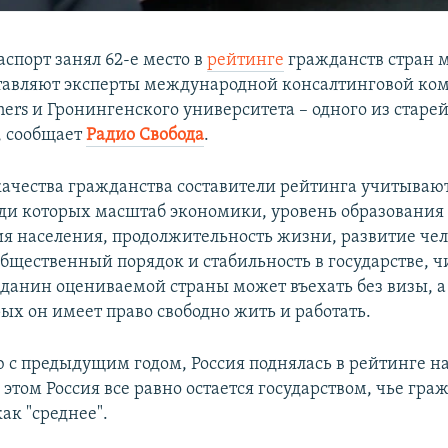
спорт занял 62-е место в
рейтинге
гражданств стран 
тавляют эксперты международной консалтинговой ко
ners и Гронингенского университета – одного из старе
, сообщает
Радио Свобода
.
качества гражданства составители рейтинга учитываю
еди которых масштаб экономики, уровень образования
ия населения, продолжительность жизни, развитие че
бщественный порядок и стабильность в государстве, чи
данин оцениваемой страны может въехать без визы, а
рых он имеет право свободно жить и работать.
 с предыдущим годом, Россия поднялась в рейтинге на
этом Россия все равно остается государством, чье гра
ак "среднее".