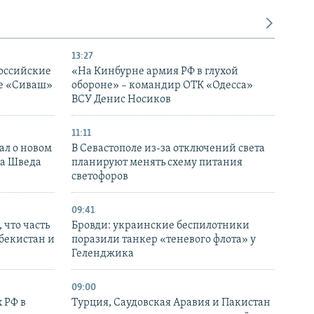
13:27
оссийские
«На Кинбурне армия РФ в глухой
ке «Сиваш»
обороне» – командир ОТК «Одесса»
ВСУ Денис Носиков
11:11
ал о новом
В Севастополе из-за отключений света
ка Шведа
планируют менять схему питания
светофоров
09:41
 что часть
Бровди: украинские беспилотники
збекистан и
поразили танкер «теневого флота» у
Геленджика
09:00
 РФ в
Турция, Саудовская Аравия и Пакистан