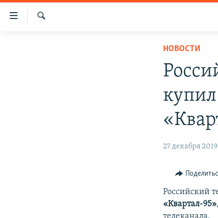
Доступность
ссылки
Искать
Вернуться
НОВОСТИ
НОВОСТИ
к
СПЕЦПРОЕКТЫ
основному
Росси
содержанию
ВОДА
ГРУЗ 200
Вернутся
купил
ИСТОРИЯ
КАРТА ВОЕННЫХ ОБЪЕКТОВ КРЫМА
к
главной
ЕЩЕ
11 ЛЕТ ОККУПАЦИИ КРЫМА. 11 ИСТОРИЙ
«Квар
навигации
СОПРОТИВЛЕНИЯ
РАДІО СВОБОДА
ИНТЕРАКТИВ
Вернутся
27 декабря 2019,
к
КАК ОБОЙТИ БЛОКИРОВКУ
ИНФОГРАФИКА
поиску
ТЕЛЕПРОЕКТ КРЫМ.РЕАЛИИ
Поделить
СОВЕТЫ ПРАВОЗАЩИТНИКОВ
Российский т
ПРОПАВШИЕ БЕЗ ВЕСТИ
«Квартал-95»
телеканала.