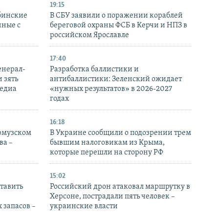
19:15
бинские
В СБУ заявили о поражении кораблей
нные с
береговой охраны ФСБ в Керчи и НПЗ в
российском Ярославле
17:40
енерал-
Разработка баллистики и
 зять
антибаллистики: Зеленский ожидает
медиа
«нужных результатов» в 2026-2027
годах
16:18
Ормузском
В Украине сообщили о подозрении трем
ва –
бывшим налоговикам из Крыма,
которые перешли на сторону РФ
15:02
тавить
Российский дрон атаковал маршрутку в
Херсоне, пострадали пять человек –
 запасов –
украинские власти