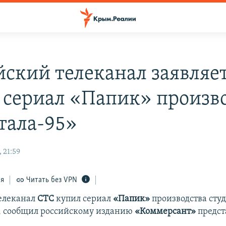
йский телеканал заявляет
 сериал «Папик» произв
тала-95»
 21:59
ся
Читать без VPN
елеканал
СТС
купил сериал
«Папик»
производства сту
, сообщил российскому изданию
«Коммерсант»
предст