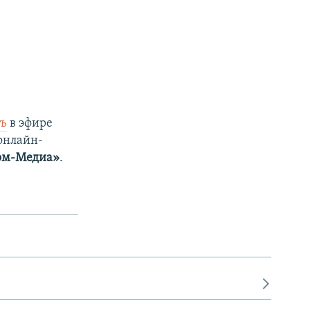
ть
в эфире
 онлайн-
ом-Медиа»
.