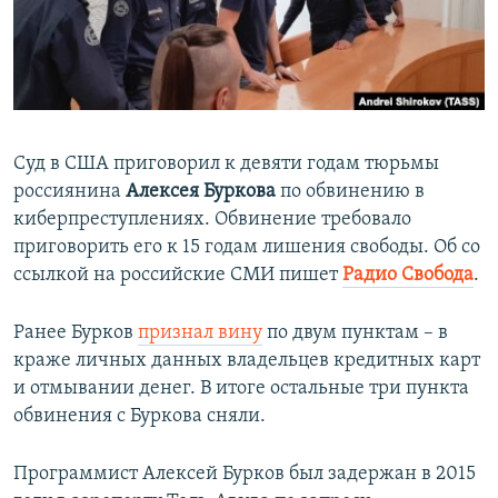
ПРИСОЕДИНЯЙТЕСЬ!
ПОБЕДИТЕЛЕЙ НЕ СУДЯТ?
КРЫМ.НЕПОКОРЕННЫЙ
ELIFBE
УКРАИНСКАЯ ПРОБЛЕМА КРЫМА
Суд в США приговорил к девяти годам тюрьмы
Все сайты RFE/RL
россиянина
Алексея Буркова
по обвинению в
киберпреступлениях. Обвинение требовало
приговорить его к 15 годам лишения свободы. Об со
ссылкой на российские СМИ пишет
Радио Свобода
.
Ранее Бурков
признал вину
по двум пунктам – в
краже личных данных владельцев кредитных карт
и отмывании денег. В итоге остальные три пункта
обвинения с Буркова сняли.
Программист Алексей Бурков был задержан в 2015