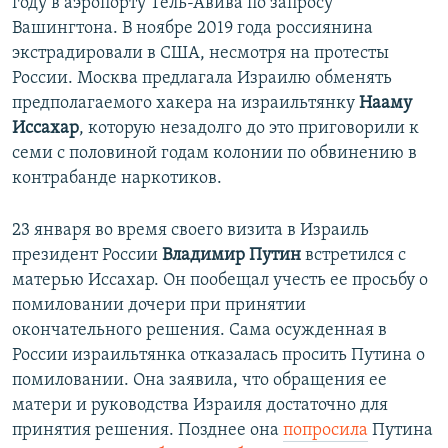
году в аэропорту Тель-Авива по запросу
Вашингтона. В ноябре 2019 года россиянина
экстрадировали в США, несмотря на протесты
России. Москва предлагала Израилю обменять
предполагаемого хакера на израильтянку
Нааму
Иссахар
, которую незадолго до это приговорили к
семи с половиной годам колонии по обвинению в
контрабанде наркотиков.
23 января во время своего визита в Израиль
президент России
Владимир Путин
встретился с
матерью Иссахар. Он пообещал учесть ее просьбу о
помиловании дочери при принятии
окончательного решения. Сама осужденная в
России израильтянка отказалась просить Путина о
помиловании. Она заявила, что обращения ее
матери и руководства Израиля достаточно для
принятия решения. Позднее она
попросила
Путина