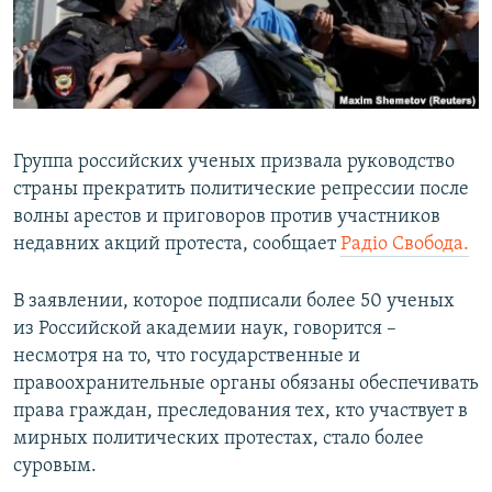
ПРИСОЕДИНЯЙТЕСЬ!
ПОБЕДИТЕЛЕЙ НЕ СУДЯТ?
КРЫМ.НЕПОКОРЕННЫЙ
ELIFBE
УКРАИНСКАЯ ПРОБЛЕМА КРЫМА
Группа российских ученых призвала руководство
Все сайты RFE/RL
страны прекратить политические репрессии после
волны арестов и приговоров против участников
недавних акций протеста, сообщает
Радіо Свобода.
В заявлении, которое подписали более 50 ученых
из Российской академии наук, говорится –
несмотря на то, что государственные и
правоохранительные органы обязаны обеспечивать
права граждан, преследования тех, кто участвует в
мирных политических протестах, стало более
суровым.