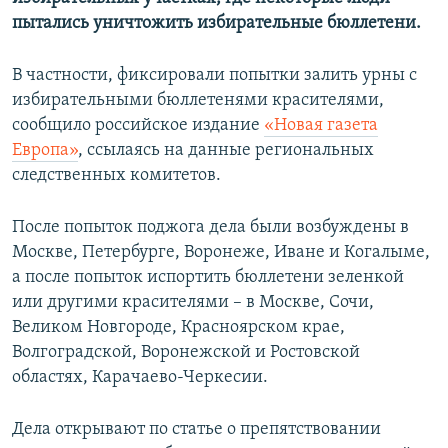
ПРИСОЕДИНЯЙТЕСЬ!
ПОБЕДИТЕЛЕЙ НЕ СУДЯТ?
пытались уничтожить избирательные бюллетени.
КРЫМ.НЕПОКОРЕННЫЙ
В частности, фиксировали попытки залить урны с
ELIFBE
избирательными бюллетенями красителями,
сообщило российское издание
«Новая газета
УКРАИНСКАЯ ПРОБЛЕМА КРЫМА
Европа»
, ссылаясь на данные региональных
Все сайты RFE/RL
следственных комитетов.
После попыток поджога дела были возбуждены в
Москве, Петербурге, Воронеже, Иване и Когалыме,
а после попыток испортить бюллетени зеленкой
или другими красителями – в Москве, Сочи,
Великом Новгороде, Красноярском крае,
Волгоградской, Воронежской и Ростовской
областях, Карачаево-Черкесии.
Дела открывают по статье о препятствовании