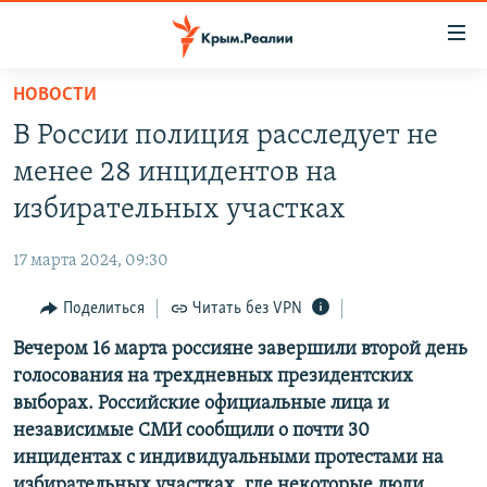
Доступность
ссылки
Вернуться
НОВОСТИ
к
НОВОСТИ
В России полиция расследует не
основному
СПЕЦПРОЕКТЫ
содержанию
менее 28 инцидентов на
ВОДА
Вернутся
ГРУЗ 200
избирательных участках
к
ИСТОРИЯ
КАРТА ВОЕННЫХ ОБЪЕКТОВ КРЫМА
главной
17 марта 2024, 09:30
ЕЩЕ
11 ЛЕТ ОККУПАЦИИ КРЫМА. 11 ИСТОРИЙ СОПРОТИВЛЕНИЯ
навигации
Вернутся
Поделиться
Читать без VPN
РАДІО СВОБОДА
ИНТЕРАКТИВ
к
Вечером 16 марта россияне завершили второй день
КАК ОБОЙТИ БЛОКИРОВКУ
ИНФОГРАФИКА
поиску
голосования на трехдневных президентских
ТЕЛЕПРОЕКТ КРЫМ.РЕАЛИИ
выборах. Российские официальные лица и
Українською
независимые СМИ сообщили о почти 30
СОВЕТЫ ПРАВОЗАЩИТНИКОВ
Qırımtatar
инцидентах с индивидуальными протестами на
ПРОПАВШИЕ БЕЗ ВЕСТИ
избирательных участках, где некоторые люди