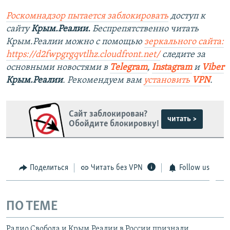
Роскомнадзор пытается заблокировать
доступ к
сайту
Крым.Реалии.
Беспрепятственно читать
Крым.Реалии можно с помощью
зеркального сайта:
https://d2fwpgrgqvtlhz.cloudfront.net/
следите за
основными новостями в
Telegram
,
Instagram
и
Viber
Крым.Реалии
. Рекомендуем вам
установить
VPN
.
Сайт заблокирован?
читать >
Обойдите блокировку!
Поделиться
Читать без VPN
Follow us
ПО ТЕМЕ
Радио Свобода и Крым.Реалии в России признали