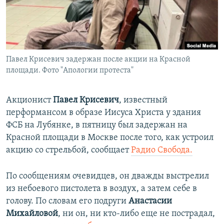
ПРИСОЕДИНЯЙТЕСЬ!
ПОБЕДИТЕЛЕЙ НЕ СУДЯТ?
КРЫМ.НЕПОКОРЕННЫЙ
ELIFBE
Павел Крисевич задержан после акции на Красной
УКРАИНСКАЯ ПРОБЛЕМА КРЫМА
площади. Фото "Апологии протеста"
Все сайты RFE/RL
Акционист
Павел Крисевич
, известный
перформансом в образе Иисуса Христа у здания
ФСБ на Лубянке, в пятницу был задержан на
Красной площади в Москве после того, как устроил
акцию со стрельбой, сообщает
Радио Свобода.
По сообщениям очевидцев, он дважды выстрелил
из небоевого пистолета в воздух, а затем себе в
голову. По словам его подруги
Анастасии
Михайловой
, ни он, ни кто-либо еще не пострадал,