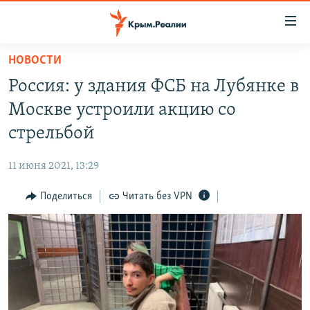
Доступность
ссылки
Вернуться
НОВОСТИ
к
НОВОСТИ
Россия: у здания ФСБ на Лубянке в
основному
СПЕЦПРОЕКТЫ
содержанию
Москве устроили акцию со
ВОДА
Вернутся
ГРУЗ 200
стрельбой
к
ИСТОРИЯ
КАРТА ВОЕННЫХ ОБЪЕКТОВ КРЫМА
главной
11 июня 2021, 13:29
ЕЩЕ
11 ЛЕТ ОККУПАЦИИ КРЫМА. 11 ИСТОРИЙ СОПРОТИВЛЕНИЯ
навигации
Вернутся
Поделиться
Читать без VPN
РАДІО СВОБОДА
ИНТЕРАКТИВ
к
КАК ОБОЙТИ БЛОКИРОВКУ
ИНФОГРАФИКА
поиску
ТЕЛЕПРОЕКТ КРЫМ.РЕАЛИИ
Українською
СОВЕТЫ ПРАВОЗАЩИТНИКОВ
Qırımtatar
ПРОПАВШИЕ БЕЗ ВЕСТИ