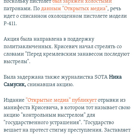
поскольку пистолет
был заряжен холостыми
патронами. По
данным "Открытых медиа"
, речь
идет о списанном охолощенном пистолете модели
Р-411.
Акция была направлена в поддержку
политзаключенных. Крисевич начал стрелять со
словами "Перед кремлевским занавесом последуют
выстрелы".
Была задержана также журналистка SOTA
Ника
Самусик,
снимавшая акцию.
Издание
"Открытые медиа" публикует
отрывки из
манифеста Крисевича, в котором тот называет свою
акцию "контрольным выстрелом" для
"государственного устрашения". "Государство
вешает на протест стигму преступления. Заставляет