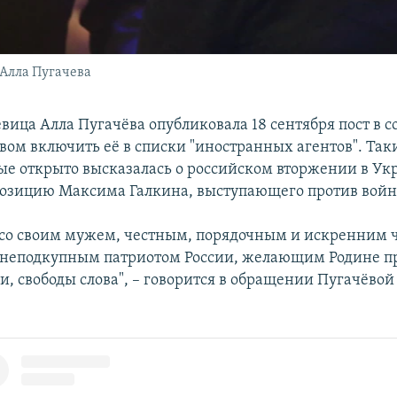
Алла Пугачева
евица Алла Пугачёва опубликовала 18 сентября пост в 
ывом включить её в списки "иностранных агентов". Та
ые открыто высказалась о российском вторжении в Ук
озицию Максима Галкина, выступающего против войн
 со своим мужем, честным, порядочным и искренним 
неподкупным патриотом России, желающим Родине п
, свободы слова", – говорится в обращении Пугачёво