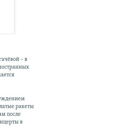
ачёвой – в
ностранных
мается
суждением
ылатые ракеты
ам после
онцерты в