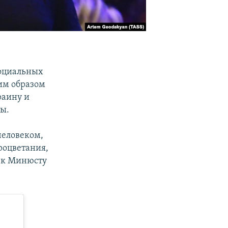
социальных
ким образом
раину и
ы.
человеком,
роцветания,
й к Минюсту