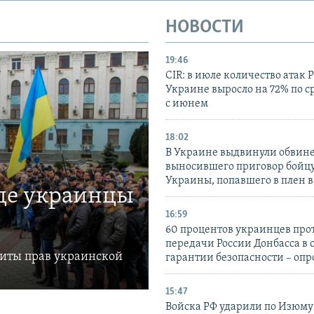
НОВОСТИ
19:46
CIR: в июле количество атак 
Украине выросло на 72% по 
с июнем
18:02
В Украине выдвинули обвине
выносившего приговор бойц
Украины, попавшего в плен 
где украинцы
16:59
60 процентов украинцев про
передачи России Донбасса в 
щиты прав украинской
гарантии безопасности – опр
15:47
Войска РФ ударили по Изюму