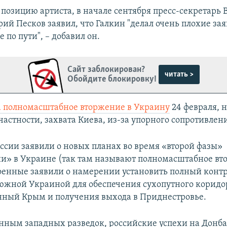
позицию артиста, в начале сентября пресс-секретарь
ий Песков заявил, что Галкин "делал очень плохие зая
е по пути", – добавил он.
Сайт заблокирован?
читать >
Обойдите блокировку!
а полномасштабное вторжение в Украину
24 февраля, н
частности, захвата Киева, из-за упорного сопротивлен
оссии заявили о новых планах во время «второй фазы»
и» в Украине (так там называют полномасштабное вт
оенные заявили о намерении установить полный контр
южной Украиной для обеспечения сухопутного коридо
ный Крым и получения выхода в Приднестровье.
анным западных разведок, российские успехи на Донба