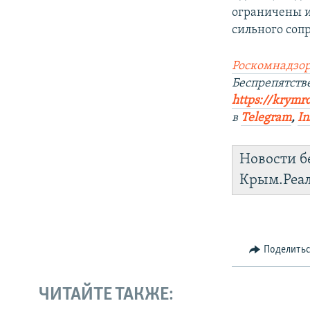
ограничены и
сильного соп
Роскомнадзор
Беспрепятст
https://krymr
в
Telegram
,
In
Новости б
Крым.Реа
Поделить
ЧИТАЙТЕ ТАКЖЕ: