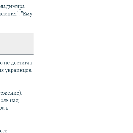
 Владимира
вления". "Ему
о не достигла
ия украинцев.
оржение).
оль над
ра в
ссе