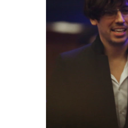
ПОБЕДИТЕЛЕЙ НЕ СУДЯТ?
КРЫМ.НЕПОКОРЕННЫЙ
ELIFBE
УКРАИНСКАЯ ПРОБЛЕМА КРЫМА