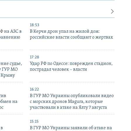
18:53
РФ на АЗС в
В Керчи дрон упал на жилой дом:
сравнению
российские власти сообщают о жертвах
17:28
ние судье,
Удар РФ по Одессе: поврежден стадион,
у ГУР МО
пострадал человек – власти
в Крыму
16:22
тив
В ГУР МО Украины опубликовали видео
обмен на
с морских дронов Magura, которые
ос
участвовали в атаке на Ялту 7 августа
15:15
 в
В ГУР МО Украины заявили об атаке на