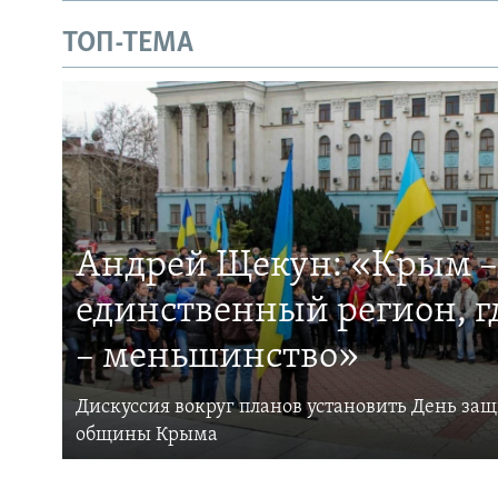
ТОП-ТЕМА
Андрей Щекун: «Крым –
единственный регион, 
– меньшинство»
Дискуссия вокруг планов установить День за
общины Крыма