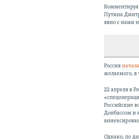
Комментируя 
Путина Дмитр
явно с нами н
Россия
начал
желаемого, в 
22 апреля в Р
«спецопераци
Российские в
Донбассом и 
аннексирован
Однако, по д