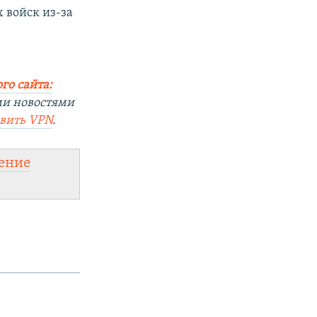
 войск из-за
го сайта:
ми новостями
овить
VPN
.
ение