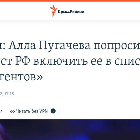
я: Алла Пугачева попрос
т РФ включить ее в спи
гентов»
, 17:15
ся
Читать без VPN