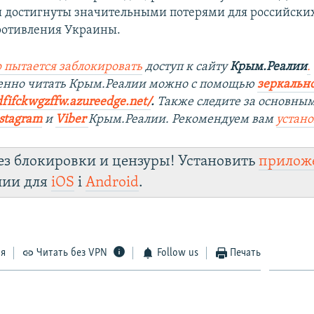
 достигнуты значительными потерями для российских
ротивления Украины.
 пытается заблокировать
доступ к сайту
Крым.Реалии
.
венно читать Крым.Реалии можно с помощью
зеркально
dfifckwgzffw.azureedge.net/
. ​
Также следите за основны
stagram
и
Viber
Крым.Реалии. Рекомендуем вам
устан
ез блокировки и цензуры! Установить
прилож
лии для
iOS
і
Android
.
ся
Читать без VPN
Follow us
Печать