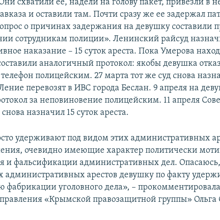
ни схватили ее, надели на голову пакет, привезли в 
вказа и оставили там. Почти сразу же ее задержал па
вопрос о причинах задержания на девушку составили п
ии сотрудникам полиции». Ленинский райсуд назнач
вное наказание – 15 суток ареста. Пока Умерова наход
 составили аналогичный протокол: якобы девушка отка
 телефон полицейским. 27 марта тот же суд снова назна
 Ление перевозят в ИВС города Беслан. 9 апреля на дев
ротокол за неповиновение полицейским. 11 апреля Сов
снова назначил 15 суток ареста.
сто удерживают под видом этих административных ар
ения, очевидно имеющие характер политически мот
я и фальсификации административных дел. Опасаюсь, 
 административных арестов девушку по факту удерж
ью фабрикации уголовного дела», – прокомментировал
 правления «Крымской правозащитной группы» Ольга