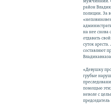
мужчинами. О
район Владика
полиции. За 
«неповиновен
администрати
на нее снова
отдавать свой
суток ареста.
составляют п
Владикавказа 
«Девушку про
грубые наруш
преследовани
помощью этих
неволе с цел
председатель