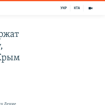
УКР
КТА
ержат
,
 Крым
ку Ление