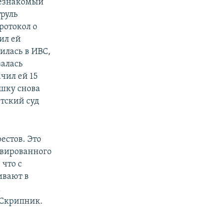
незнакомый
труль
ротокол о
ил ей
илась в ИВС,
залась
чил ей 15
ушку снова
етский суд
естов. Это
ивированного
что с
ивают в
а
 Скрипник.