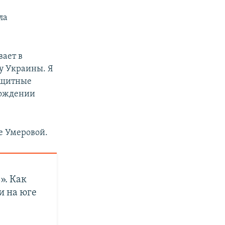
ла
ает в
у Украины. Я
ащитные
бождении
е Умеровой.
». Как
и на юге