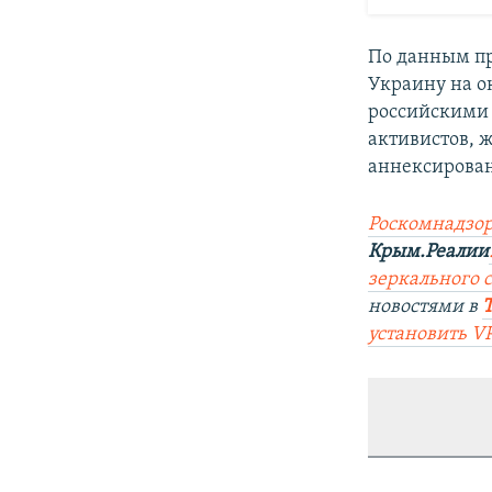
По данным пр
Украину на о
российскими 
активистов, 
аннексирован
Роскомнадзор
Крым.Реалии
зеркального са
новостями в
установить V