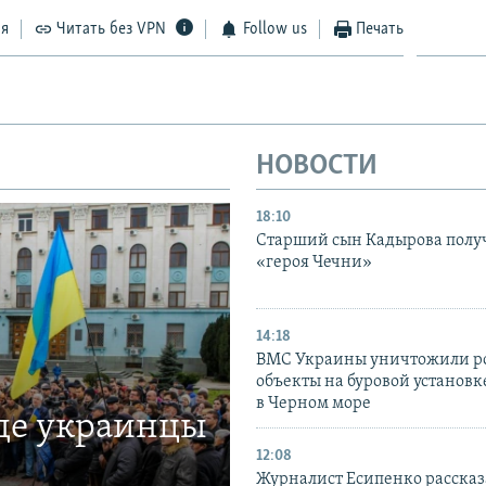
ся
Читать без VPN
Follow us
Печать
НОВОСТИ
18:10
Старший сын Кадырова полу
«героя Чечни»
14:18
ВМС Украины уничтожили р
объекты на буровой установ
в Черном море
где украинцы
12:08
Журналист Есипенко рассказ