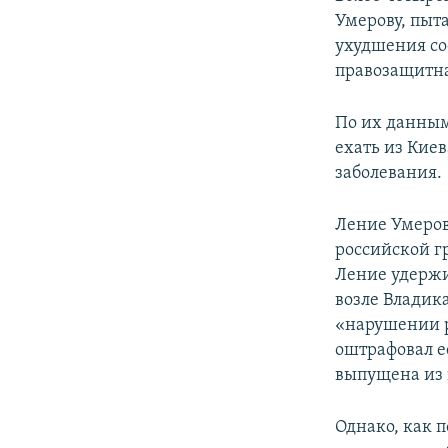
ПОБЕДИТЕЛЕЙ НЕ СУДЯТ?
Умерову, пыт
КРЫМ.НЕПОКОРЕННЫЙ
ухудшения со
правозащитна
ELIFBE
УКРАИНСКАЯ ПРОБЛЕМА КРЫМА
По их данным
ехать из Киев
заболевания.
Ление Умеров
российской г
Ление удержи
возле Владик
«нарушении р
оштрафовал е
выпущена из 
Однако, как 