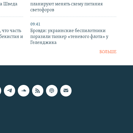
ка Шведа
планируют менять схему питания
светофоров
09:41
 что часть
Бровди: украинские беспилотники
збекистан и
поразили танкер «теневого флота» у
Геленджика
БОЛЬШЕ