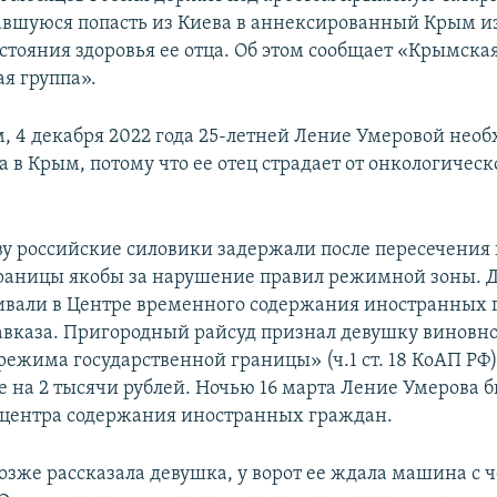
авшуюся попасть из Киева в аннексированный Крым и
стояния здоровья ее отца. Об этом сообщает «Крымска
я группа».
, 4 декабря 2022 года 25-летней Ление Умеровой нео
а в Крым, потому что ее отец страдает от онкологическ
у российские силовики задержали после пересечения 
раницы якобы за нарушение правил режимной зоны. Д
вали в Центре временного содержания иностранных
авказа. Пригородный райсуд признал девушку виновно
ежима государственной границы» (ч.1 ст. 18 КоАП РФ)
е на 2 тысячи рублей. Ночью 16 марта Ление Умерова 
центра содержания иностранных граждан.
позже рассказала девушка, у ворот ее ждала машина с 