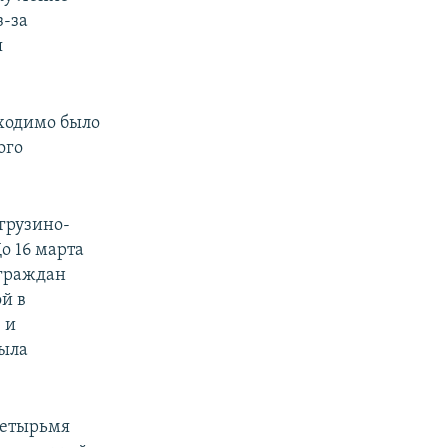
з-за
я
бходимо было
ого
грузино-
о 16 марта
 граждан
й в
 и
была
четырьмя