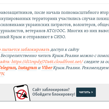
авозащитников, после начала полномасштабного вто
ккупированных территориях участились случаи похи
силовиками украинских патриотов, волонтеров, общ
журналистов, ветеранов АТО/ООС. Многих из них вывоз
ный Крым и отправляют в СИЗО.
 пытается заблокировать
доступ к сайту
.
Беспрепятственно читать Крым.Реалии можно с пом
йта: https://d11rspdyj70a6t.cloudfront.net/
следите за 
Telegram
,
Instagram
и
Viber
Крым.Реалии. Рекомендуем
PN
.
Сайт заблокирован?
читать >
Обойдите блокировку!