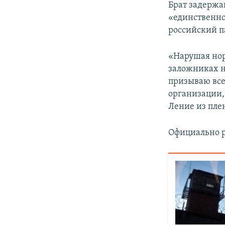
Брат задержа
«единственно
российский п
«Нарушая нор
заложниках н
призываю вс
организации,
Ление из пле
Официально р