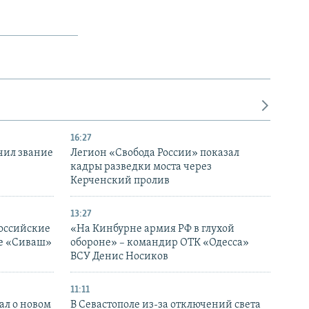
16:27
чил звание
Легион «Свобода России» показал
кадры разведки моста через
Керченский пролив
13:27
оссийские
«На Кинбурне армия РФ в глухой
ке «Сиваш»
обороне» – командир ОТК «Одесса»
ВСУ Денис Носиков
11:11
ал о новом
В Севастополе из-за отключений света