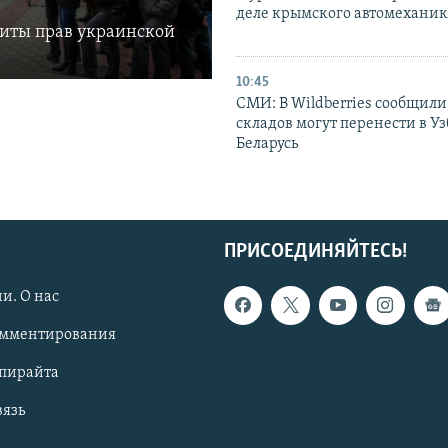
деле крымского автомехани
щиты прав украинской
10:45
СМИ: В Wildberries сообщили,
складов могут перенести в У
Беларусь
ПРИСОЕДИНЯЙТЕСЬ!
и. О нас
омментирования
опирайта
вязь