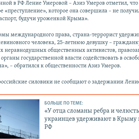
нной в РФ Ление Умеровой – Азиз Умеров отметил, что
е «преступление», которое она совершила – не получи
аспорт, будучи уроженкой Крыма».
мы международного права, страна-террорист удержив
евиновного человека, 25-летнюю девушку – гражданк
ех неравнодушных общественных активистов, правоз
 органы государственной власти содействовать в осво
на», – обратился к общественности Азиз Умеров.
оссийские силовики не сообщают о задержании Лени
БОЛЬШЕ ПО ТЕМЕ:
«У отца сломаны ребра и челюсть
украинцев удерживают в Крыму 
РФ