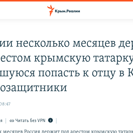
сии несколько месяцев д
рестом крымскую татарку
шуюся попасть к отцу в
возащитники
08:47
ся
Читать без VPN
х месяцев Россия держит под арестом крымскую татар