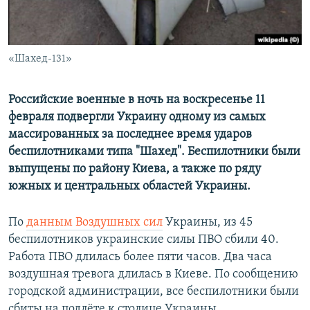
ПРИСОЕДИНЯЙТЕСЬ!
ПОБЕДИТЕЛЕЙ НЕ СУДЯТ?
КРЫМ.НЕПОКОРЕННЫЙ
«Шахед-131»
ELIFBE
УКРАИНСКАЯ ПРОБЛЕМА КРЫМА
Российские военные в ночь на воскресенье 11
Все сайты RFE/RL
февраля подвергли Украину одному из самых
массированных за последнее время ударов
беспилотниками типа "Шахед". Беспилотники были
выпущены по району Киева, а также по ряду
южных и центральных областей Украины.
По
данным Воздушных сил
Украины, из 45
беспилотников украинские силы ПВО сбили 40.
Работа ПВО длилась более пяти часов. Два часа
воздушная тревога длилась в Киеве. По сообщению
городской администрации, все беспилотники были
сбиты на подлёте к столице Украины.