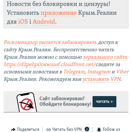
Новости без блокировки и цензуры!
Установить
приложение
Крым.Реалии
для
iOS
і
Android
.
Роскомнадзор пытается заблокировать
доступ к
сайту Крым.Реалии. Беспрепятственно читать
Крым.Реалии можно с помощью
зеркального сайта:
https://d2pehp0oxwuasf.cloudfront.net/
следите за
основными новостями в
Telegram
,
Instagram
и
Viber
Крым.Реалии. Рекомендуем вам
установить VPN
.
Сайт заблокирован?
читать >
Обойдите блокировку!
Поделиться
Читать без VPN
Follow us