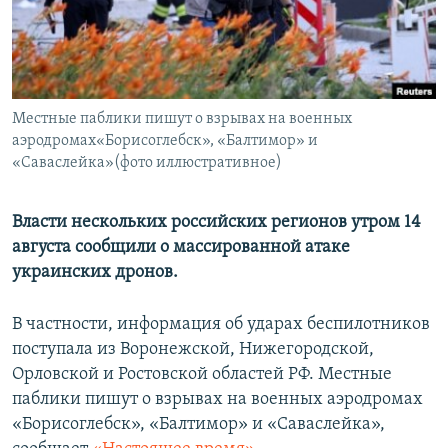
ПРИСОЕДИНЯЙТЕСЬ!
ПОБЕДИТЕЛЕЙ НЕ СУДЯТ?
КРЫМ.НЕПОКОРЕННЫЙ
ELIFBE
Местные паблики пишут о взрывах на военных
УКРАИНСКАЯ ПРОБЛЕМА КРЫМА
аэродромах«Борисоглебск», «Балтимор» и
Все сайты RFE/RL
«Саваслейка»(фото иллюстративное)
Власти нескольких российских регионов утром 14
августа сообщили о массированной атаке
украинских дронов.
В частности, информация об ударах беспилотников
поступала из Воронежской, Нижегородской,
Орловской и Ростовской областей РФ. Местные
паблики пишут о взрывах на военных аэродромах
«Борисоглебск», «Балтимор» и «Саваслейка»,