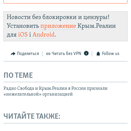
Роскомнадзор пытается заблокировать
Крым.Реалии
Новости без блокировки и цензуры!
зеркального сайта:
Установить
приложение
Крым.Реалии
https://smarturl.click/zYdJA
для
iOS
і
Android
.
Telegram
Instagram
Viber
Крым.Реалии
установить VPN
.
Поделиться
Читать без VPN
Follow us
ПО ТЕМЕ
Радио Свобода и Крым.Реалии в России признали
«нежелательной» организацией
ЧИТАЙТЕ ТАКЖЕ: