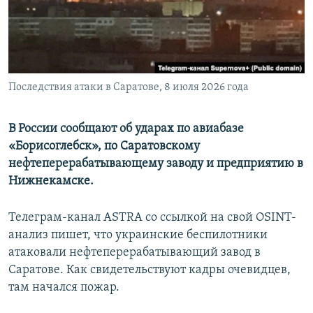
ПРИСОЕДИНЯЙТЕСЬ!
ПОБЕДИТЕЛЕЙ НЕ СУДЯТ?
КРЫМ.НЕПОКОРЕННЫЙ
ELIFBE
Последствия атаки в Саратове, 8 июля 2026 года
УКРАИНСКАЯ ПРОБЛЕМА КРЫМА
Все сайты RFE/RL
В России сообщают об ударах по авиабазе
«Борисоглебск», по Саратовскому
нефтеперерабатывающему заводу и предприятию в
Нижнекамске.
Телеграм-канал ASTRA со ссылкой на свой OSINT-
анализ пишет, что украинские беспилотники
атаковали нефтеперерабатывающий завод в
Саратове. Как свидетельствуют кадры очевидцев,
там начался пожар.