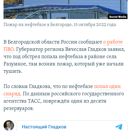
ПРИСОЕДИНЯЙТЕСЬ!
ПОБЕДИТЕЛЕЙ НЕ СУДЯТ?
КРЫМ.НЕПОКОРЕННЫЙ
Пожар на нефтебазе в Белгороде, 15 октября 2022 года
ELIFBE
УКРАИНСКАЯ ПРОБЛЕМА КРЫМА
В Белгородской области России сообщают
о работе
Все сайты RFE/RL
ПВО
. Губернатор региона Вячеслав Гладков заявил,
что под обстрел попала нефтебаза в районе села
Разумное, там возник пожар, который уже начали
тушить.
По словам Гладкова, что по нефтебазе
попал один
снаряд
. По данным российского государственного
агентства ТАСС, повреждён один из десяти
резервуаров.