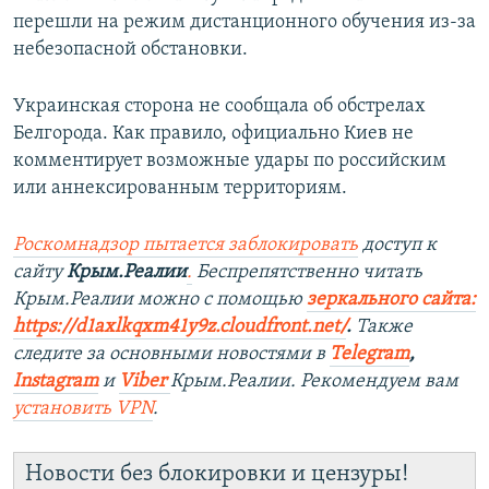
перешли на режим дистанционного обучения из-за
небезопасной обстановки.
Украинская сторона не сообщала об обстрелах
Белгорода. Как правило, официально Киев не
комментирует возможные удары по российским
или аннексированным территориям.
Роскомнадзор пытается заблокировать
доступ к
сайту
Крым.Реалии
.
Беспрепятственно читать
Крым.Реалии мож
но с помощью
зеркального сайта:
https://d1axlkqxm41y9z.cloudfront.net/
. ​
Также
следите за основными новостями в
Telegram
,
Instagra
m
и
Viber
Крым.Реалии. Рекомендуем вам
установить
VPN
.
Новости без блокировки и цензуры!