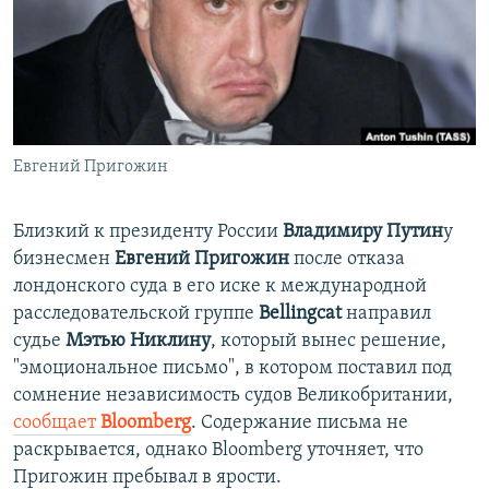
ПРИСОЕДИНЯЙТЕСЬ!
ПОБЕДИТЕЛЕЙ НЕ СУДЯТ?
КРЫМ.НЕПОКОРЕННЫЙ
ELIFBE
УКРАИНСКАЯ ПРОБЛЕМА КРЫМА
Все сайты RFE/RL
Евгений Пригожин
Близкий к президенту России
Владимиру Путин
у
бизнесмен
Евгений Пригожин
после отказа
лондонского суда в его иске к международной
расследовательской группе
Bellingcat
направил
судье
Мэтью Никлину
, который вынес решение,
"эмоциональное письмо", в котором поставил под
сомнение независимость судов Великобритании,
сообщает
Bloomberg
. Содержание письма не
раскрывается, однако Bloomberg уточняет, что
Пригожин пребывал в ярости.