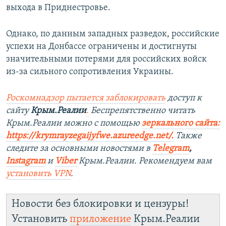
выхода в Приднестровье.
Однако, по данным западных разведок, российские
успехи на Донбассе ограничены и достигнуты
значительными потерями для российских войск
из-за сильного сопротивления Украины.
Роскомнадзор пытается заблокировать
доступ к
сайту
Крым.Реалии
.
Беспрепятственно читать
Крым.Реалии можно с помощью
з
еркального сайта:
https://krymrayzegaijyfwe.azureedge.net/.
Также
следите за основными новостями в
Telegram
,
Instagram
и
Viber
Крым.Реалии. Рекомендуем вам
установить VPN
.
Новости без блокировки и цензуры!
Установить
приложение
Крым.Реалии