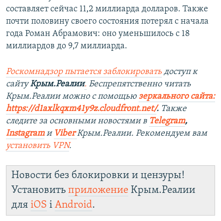
составляет сейчас 11,2 миллиарда долларов. Также
почти половину своего состояния потерял с начала
года Роман Абрамович: оно уменьшилось с 18
миллиардов до 9,7 миллиарда.
Роскомнадзор пытается заблокировать
доступ к
сайту
Крым.Реалии
.
Беспрепятственно читать
Крым.Реалии мож
но с помощью
зеркального сайта:
https://d1axlkqxm41y9z.cloudfront.net/
. ​
Также
следите за основными новостями в
Telegram
,
Instagram
и
Viber
Крым.Реалии. Рекомендуем вам
установить
VPN
.
Новости без блокировки и цензуры!
Установить
приложение
Крым.Реалии
для
iOS
і
Android
.