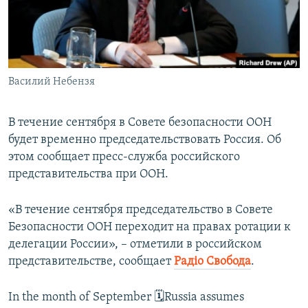
ПРИСОЕДИНЯЙТЕСЬ!
ПОБЕДИТЕЛЕЙ НЕ СУДЯТ?
КРЫМ.НЕПОКОРЕННЫЙ
ELIFBE
Василий Небензя
УКРАИНСКАЯ ПРОБЛЕМА КРЫМА
Все сайты RFE/RL
В течение сентября в Совете безопасности ООН
будет временно председательствовать Россия. Об
этом сообщает пресс-служба российского
представительства при ООН.
«В течение сентября председательство в Совете
Безопасности ООН переходит на правах ротации к
делегации России», – отметили в российском
представительстве, сообщает
Радіо Свобода
.
In the month of September 🗓️Russia assumes