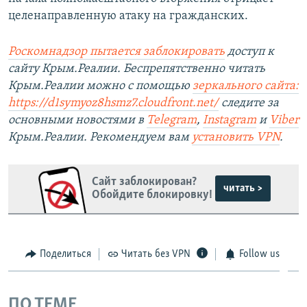
целенаправленную атаку на гражданских.
Роскомнадзор пытается заблокировать
доступ к
сайту Крым.Реалии. Беспрепятственно читать
Крым.Реалии можно с помощью
зеркального сайта:
https://d1symyoz8hsmz7.cloudfront.net/
следите за
основными новостями в
Telegram
,
Instagram
и
Viber
Крым.Реалии. Рекомендуем вам
установить
VPN
.
Сайт заблокирован?
читать >
Обойдите блокировку!
Поделиться
Читать без VPN
Follow us
ПО ТЕМЕ