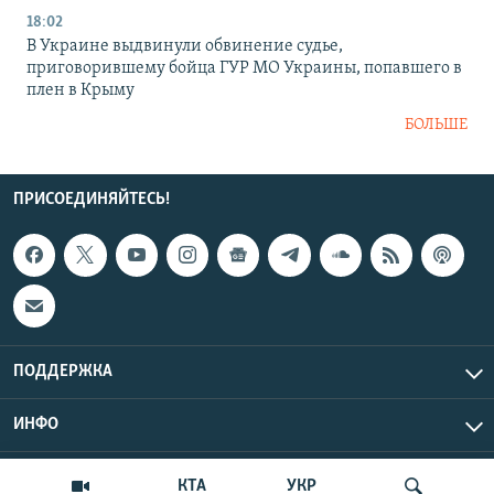
18:02
В Украине выдвинули обвинение судье,
приговорившему бойца ГУР МО Украины, попавшего в
плен в Крыму
БОЛЬШЕ
ПРИСОЕДИНЯЙТЕСЬ!
ПОДДЕРЖКА
ИНФО
UTC+3
Copyright Крым.Реалии, 2026 | Все права защищены.
КТА
УКР