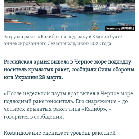
ПРИСОЕДИНЯЙТЕСЬ!
ПОБЕДИТЕЛЕЙ НЕ СУДЯТ?
КРЫМ.НЕПОКОРЕННЫЙ
ELIFBE
Загрузка ракет «Калибр» на подлодку в Южной бухте
УКРАИНСКАЯ ПРОБЛЕМА КРЫМА
аннексированного Севастополя, июнь 2022 года
Все сайты RFE/RL
Российская армия вывела в Черное море подлодку-
носитель крылатых ракет, сообщили Силы обороны
юга Украины 28 марта.
«После недельной паузы враг вывел в Черное море
подводный ракетоноситель. Его снаряжение – до
четырех крылатых ракет типа «Калибр», –
говорится в сообщении.
Командование оценивает уровень ракетной