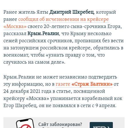
Ранее житель Ялты
Дмитрий Шкребец
, который
ранее
сообщил об исчезновении на крейсере
«Москва»
своего 20-летнего сына-срочника Егора,
рассказал
Крым.Реалии
, что Крыму несколько
семей российских срочников, пропавших без вести
на затонувшем российском крейсере, обратились в
военкомат, чтобы «узнать правду о том, что
случилось на самом деле».
Крым.Реалии не может независимо подтвердить
эту информацию, но в
газете
«Страж Балтики»
от
24 декабря 2021 года в статье, посвященной
крейсеру «Москва» упоминается корабельный кок
Егор Шкребец, он не появлялся в сети с 9 апреля.
Сайт заблокирован?
читать >