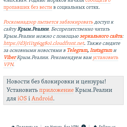
«Москва». Родные моряков начали
сообщать о
пропавших без вести
в социальных сетях.
Роскомнадзор пытается заблокировать
доступ к
сайту
Крым.Реалии
.
Беспрепятственно читать
Крым.Реалии можно с помощью
зеркального сайта
:
https://d3jr11tg6qg8o1.cloudfront.net
.
Также следите
за основными новостями в
Telegram
,
Instagram
и
Viber
Крым.Реалии. Рекомендуем вам
установить
VPN
.
Новости без блокировки и цензуры!
Установить
приложение
Крым.Реалии
для
iOS
і
Android
.