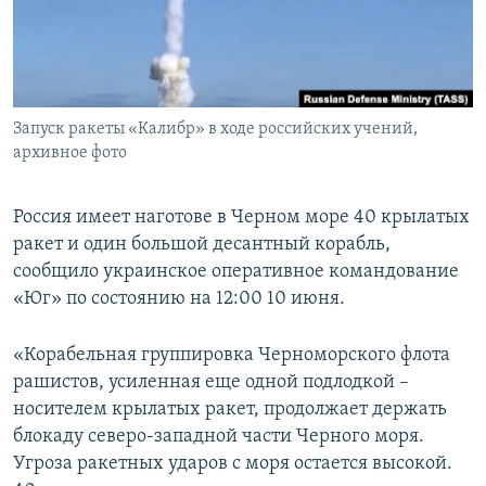
ПРИСОЕДИНЯЙТЕСЬ!
ПОБЕДИТЕЛЕЙ НЕ СУДЯТ?
КРЫМ.НЕПОКОРЕННЫЙ
ELIFBE
Запуск ракеты «Калибр» в ходе российских учений,
УКРАИНСКАЯ ПРОБЛЕМА КРЫМА
архивное фото
Все сайты RFE/RL
Россия имеет наготове в Черном море 40 крылатых
ракет и один большой десантный корабль,
сообщило украинское оперативное командование
«Юг» по состоянию на 12:00 10 июня.
«Корабельная группировка Черноморского флота
рашистов, усиленная еще одной подлодкой –
носителем крылатых ракет, продолжает держать
блокаду северо-западной части Черного моря.
Угроза ракетных ударов с моря остается высокой.