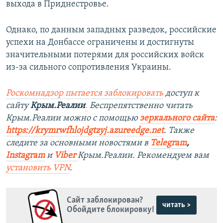
выхода в Приднестровье.
Однако, по данным западных разведок, российские
успехи на Донбассе ограничены и достигнуты
значительными потерями для российских войск
из-за сильного сопротивления Украины.
Роскомнадзор пытается заблокировать
доступ к
сайту
Крым.Реалии
.
Беспрепятственно читать
Крым.Реалии можно с помощью
зеркального сайта
:
https://krymrwfhlojdgtzyj.azureedge.net
.
Также
следите за основными новостями в
Telegram
,
Instagram
и
Viber
Крым.Реалии. Рекомендуем вам
установить
VPN
.
Сайт заблокирован?
читать >
Обойдите блокировку!