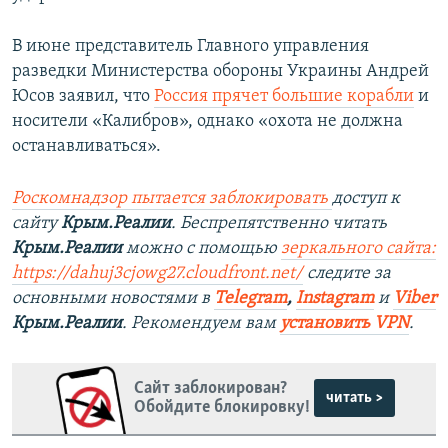
В июне представитель Главного управления
разведки Министерства обороны Украины Андрей
Юсов заявил, что
Россия прячет большие корабли
и
носители «Калибров», однако «охота не должна
останавливаться».
Роскомнадзор пытается заблокировать
доступ к
сайту
Крым.Реалии
. Беспрепятственно читать
Крым.Реалии
можно с помощью
зеркального сайта:
https://dahuj3cjowg27.cloudfront.net/
следите за
основными новостями в
Telegram
,
Instagram
и
Viber
Крым.Реалии
. Рекомендуем вам
установить VPN
.
Сайт заблокирован?
читать >
Обойдите блокировку!