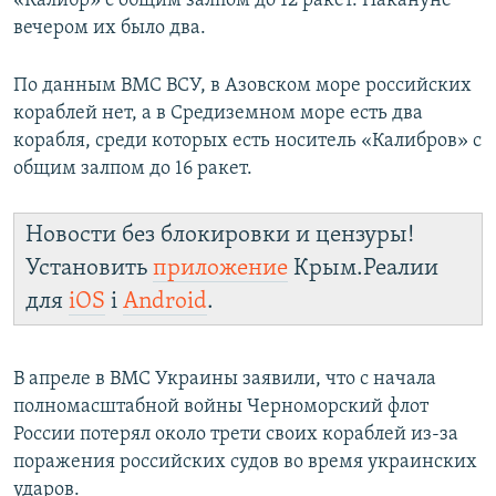
«Калибр» с общим залпом до 12 ракет. Накануне
ПРИСОЕДИНЯЙТЕСЬ!
ПОБЕДИТЕЛЕЙ НЕ СУДЯТ?
вечером их было два.
КРЫМ.НЕПОКОРЕННЫЙ
По данным ВМС ВСУ, в Азовском море российских
ELIFBE
кораблей нет, а в Средиземном море есть два
корабля, среди которых есть носитель «Калибров» с
УКРАИНСКАЯ ПРОБЛЕМА КРЫМА
общим залпом до 16 ракет.
Все сайты RFE/RL
Новости без блокировки и цензуры!
Установить
приложение
Крым.Реалии
для
iOS
і
Android
.
В апреле в ВМС Украины заявили, что с начала
полномасштабной войны Черноморский флот
России потерял около трети своих кораблей из-за
поражения российских судов во время украинских
ударов.