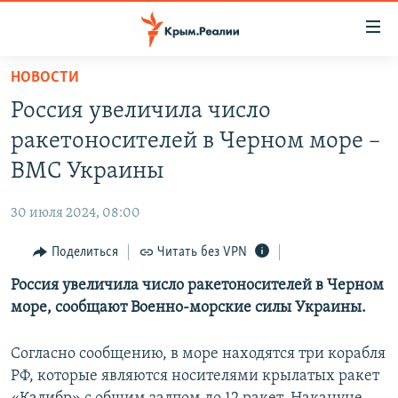
Доступность
ссылки
Вернуться
НОВОСТИ
к
НОВОСТИ
Россия увеличила число
основному
СПЕЦПРОЕКТЫ
содержанию
ракетоносителей в Черном море –
ВОДА
Вернутся
ГРУЗ 200
ВМС Украины
к
ИСТОРИЯ
КАРТА ВОЕННЫХ ОБЪЕКТОВ КРЫМА
главной
30 июля 2024, 08:00
ЕЩЕ
11 ЛЕТ ОККУПАЦИИ КРЫМА. 11 ИСТОРИЙ СОПРОТИВЛЕНИЯ
навигации
Вернутся
Поделиться
Читать без VPN
РАДІО СВОБОДА
ИНТЕРАКТИВ
к
Россия увеличила число ракетоносителей в Черном
КАК ОБОЙТИ БЛОКИРОВКУ
ИНФОГРАФИКА
поиску
море, сообщают Военно-морские силы Украины.
ТЕЛЕПРОЕКТ КРЫМ.РЕАЛИИ
Українською
СОВЕТЫ ПРАВОЗАЩИТНИКОВ
Согласно сообщению, в море находятся три корабля
Qırımtatar
РФ, которые являются носителями крылатых ракет
ПРОПАВШИЕ БЕЗ ВЕСТИ