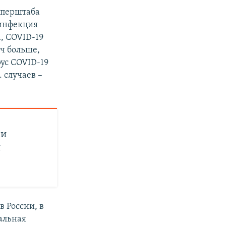
 оперштаба
 инфекция
, COVID-19
яч больше,
ус COVID-19
 случаев –
 и
и
 России, в
альная