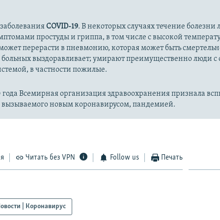
 заболевания
COVID-19
. В некоторых случаях течение болезни л
имптомами простуды и гриппа, в том числе с высокой температ
может перерасти в пневмонию, которая может быть смертельн
 больных выздоравливает; умирают преимущественно люди с
стемой, в частности пожилые.
20 года Всемирная организация здравоохранения признала вс
, вызываемого новым коронавирусом, пандемией.
ся
Читать без VPN
Follow us
Печать
овости | Коронавирус