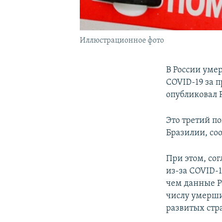
Иллюстрационное фото
В России уме
COVID-19 за 
опубликовал Р
Это третий по
Бразилии, со
При этом, со
из-за COVID-1
чем данные Р
числу умерши
развитых стр