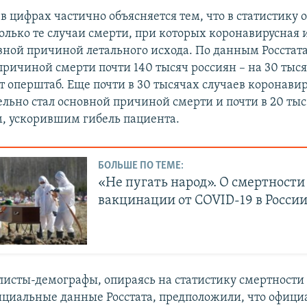
в цифрах частично объясняется тем, что в статистику
олько те случаи смерти, при которых коронавирусная
вной причиной летального исхода. По данным Росстата
причиной смерти почти 140 тысяч россиян – на 30 тыс
т оперштаб. Еще почти в 30 тысячах случаев коронавир
льно стал основной причиной смерти и почти в 20 тыс.
м, ускорившим гибель пациента.
БОЛЬШЕ ПО ТЕМЕ:
«Не пугать народ». О смертности
вакцинации от COVID-19 в Росси
листы-демографы, опираясь на статистику смертности в
ициальные данные Росстата, предположили, что офици