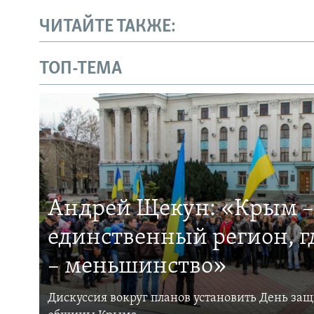
ЧИТАЙТЕ ТАКЖЕ:
ТОП-ТЕМА
Андрей Щекун: «Крым –
единственный регион, 
– меньшинство»
Дискуссия вокруг планов установить День за