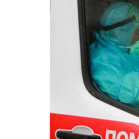
ПОБЕДИТЕЛЕЙ НЕ СУДЯТ?
КРЫМ.НЕПОКОРЕННЫЙ
ELIFBE
УКРАИНСКАЯ ПРОБЛЕМА КРЫМА