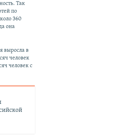
ность. Так
ртей по
коло 360
да она
я выросла в
ысяч человек
сяч человек с
ы
ссийской