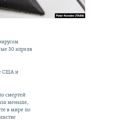
вирусом
ные 30 апреля
ле США и
сло смертей
раза меньше,
те в мире по
инстве