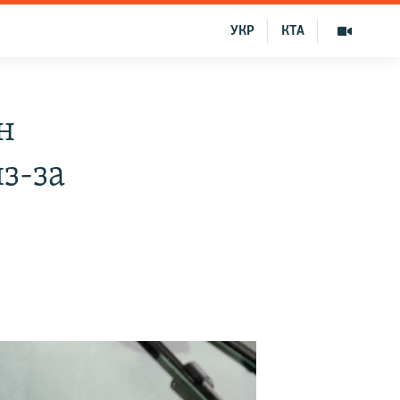
УКР
КТА
н
з-за