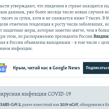
ласти утверждают, что эпидемия в стране находится по
ым данным, уже более месяца число новых случаев и
тысяч за сутки, хотя и не снижается ниже 7 тысяч. В 
дели отмечена тенденция к росту числа заболевших, но
т защитные меры, которые заметно мягче, чем в боль
При этом, по распоряжению президента России
Владим
 мая в России объявлены выходными – в том числе с це
ением инфекции.
Крым, читай нас в Google News
Подписатьс
ирусная инфекция COVID-19
с
SARS-CoV-2
, ранее известный как
2019-nCoV
, обнаружили в К