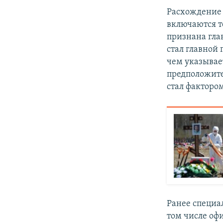
Расхождение 
включаются т
признана гла
стал главной 
чем указывае
предположите
стал факторо
Ранее специа
том числе оф