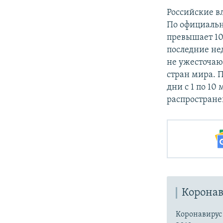
Российские в
По официальн
превышает 10 
последние не
не ужесточаю
стран мира. 
дни с 1 по 10
распростран
Коронав
Коронавиру