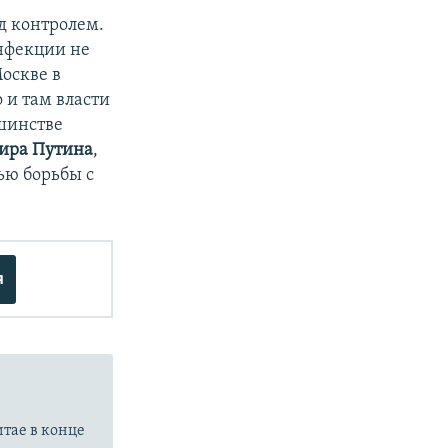
д контролем.
нфекции не
Москве в
 и там власти
шинстве
ира Путина
,
лью борьбы с
я
итае в конце