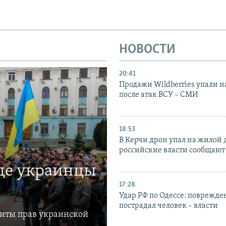
НОВОСТИ
20:41
Продажи Wildberries упали н
после атак ВСУ – СМИ
18:53
В Керчи дрон упал на жилой 
российские власти сообщают
где украинцы
17:28
Удар РФ по Одессе: поврежде
пострадал человек – власти
щиты прав украинской