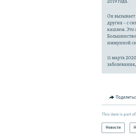
2019 года.
Он вызывает
других – с с
кашлем. Это 
Большинство
иммунной си
11 марта 20
заболевания
Поделить
This item is part of
Новости
Н