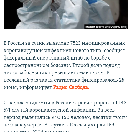
ПРИСОЕДИНЯЙТЕСЬ!
ПОБЕДИТЕЛЕЙ НЕ СУДЯТ?
КРЫМ.НЕПОКОРЕННЫЙ
ELIFBE
УКРАИНСКАЯ ПРОБЛЕМА КРЫМА
В России за сутки выявлено 7523 инфицированных
Все сайты RFE/RL
коронавирусной инфекцией нового типа, сообщил
федеральный оперативный штаб по борьбе с
распространением болезни. Второй день подряд
число заболевших превышает семь тысяч. В
последний раз такая статистика фиксировалось 25
июня, информирует
Радио Свобода.
C начала эпидемии в России зарегистрирован 1 143
571 случай коронавирусной инфекции. За весь
период вылечились 940 150 человек, десятки тысяч
человек умерли. За сутки в России умерли 169