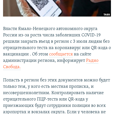
ПРИСОЕДИНЯЙТЕСЬ!
ПОБЕДИТЕЛЕЙ НЕ СУДЯТ?
КРЫМ.НЕПОКОРЕННЫЙ
ELIFBE
Власти Ямало-Ненецкого автономного округа
УКРАИНСКАЯ ПРОБЛЕМА КРЫМА
России из-за роста числа заболевших COVID-19
Все сайты RFE/RL
решили закрыть въезд в регион с 3 июля людям без
отрицательного теста на коронавирус или QR-кода о
вакцинации . Об этом
сообщается
на сайте
администрации региона, информирует
Радио
Свобода.
Попасть в регион без этих документов можно будет
только тем, у кого есть местная прописка, и
несовершеннолетним. Контролировать наличие
отрицательного ПЦР-теста или QR-кода у
приезжающих будут сотрудники полиции во всех
аэропортах и вокзалах округа. Если у человека не