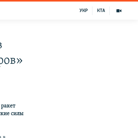
УКР
КТА
в
ров»
 ракет
ские силы
а в