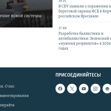
19:15
В СБУ заявили о поражении 
береговой охраны ФСБ в Керч
ление новой системы
российском Ярославле
17:40
Разработка баллистики и
антибаллистики: Зеленский
«нужных результатов» в 2026
годах
ПРИСОЕДИНЯЙТЕСЬ!
и. О нас
омментирования
опирайта