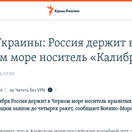
краины: Россия держит 
м море носитель «Калиб
4, 07:30
ся
Читать без VPN
тября Россия держит в Черном море носитель крылатых
бщим залпом до четырех ракет, сообщают Военно-Мор
ляют, что в Азовском море российских кораблей нет, 