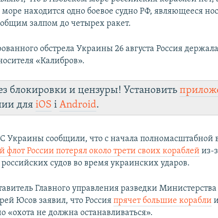
море находится одно боевое судно РФ, являющееся но
 общим залпом до четырех ракет.
рованного обстрела Украины 26 августа Россия держал
носителя «Калибров».
ез блокировки и цензуры! Установить
прилож
лии для
iOS
і
Android
.
МС Украины сообщили, что с начала полномасштабной
 флот России потерял около трети своих кораблей
из-з
российских судов во время украинских ударов.
тавитель Главного управления разведки Министерства
ей Юсов заявил, что Россия
прячет большие корабли
и
но «охота не должна останавливаться».