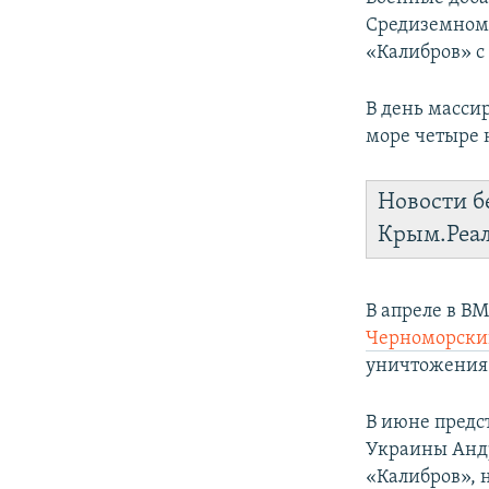
ПОБЕДИТЕЛЕЙ НЕ СУДЯТ?
Средиземном 
КРЫМ.НЕПОКОРЕННЫЙ
«Калибров» с
ELIFBE
В день масси
УКРАИНСКАЯ ПРОБЛЕМА КРЫМА
море четыре 
Новости б
Крым.Реа
В апреле в В
Черноморский
уничтожения 
В июне предс
Украины Андр
«Калибров», 