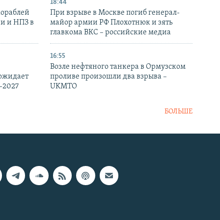
18:44
кораблей
При взрыве в Москве погиб генерал-
и и НПЗ в
майор армии РФ Плохотнюк и зять
главкома ВКС – российские медиа
16:55
Возле нефтяного танкера в Ормузском
 ожидает
проливе произошли два взрыва –
-2027
UKMTO
БОЛЬШЕ