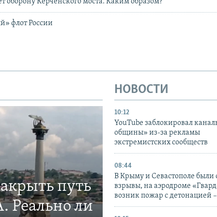
ет оборону Керченского моста. Каким образом?
й» флот России
НОВОСТИ
10:12
YouTube заблокировал канал
общины» из-за рекламы
экстремистских сообществ
08:44
В Крыму и Севастополе были
закрыть путь
взрывы, на аэродроме «Гвар
возник пожар с детонацией 
. Реально ли