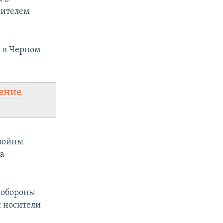
сителем
а в Черном
ение
 войны
а
 обороны
 носители