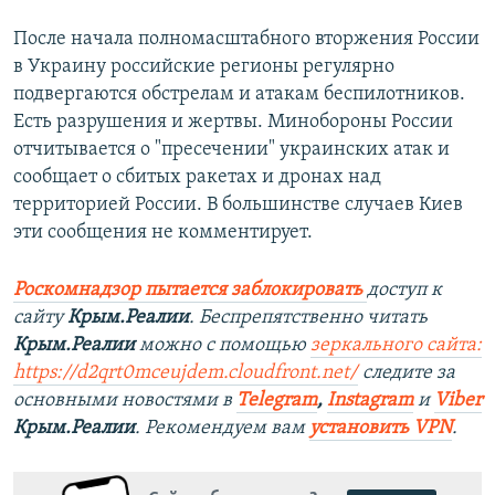
После начала полномасштабного вторжения России
в Украину российские регионы регулярно
подвергаются обстрелам и атакам беспилотников.
Есть разрушения и жертвы. Минобороны России
отчитывается о "пресечении" украинских атак и
сообщает о сбитых ракетах и дронах над
территорией России. В большинстве случаев Киев
эти сообщения не комментирует.
Роскомнадзор пытается заблокировать
доступ к
сайту
Крым.Реалии
. Беспрепятственно читать
Крым.Реалии
можно с помощью
зеркального сайта:
https://d2qrt0mceujdem.cloudfront.net/
следите за
основными новостями в
Telegram
,
Instagram
и
Viber
Крым.Реалии
. Рекомендуем вам
установить VPN
.