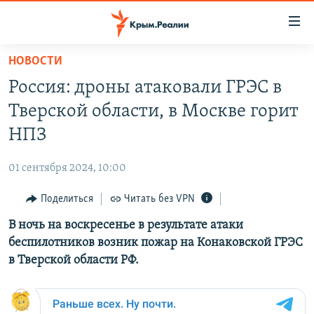
Доступность
ссылки
Вернуться
НОВОСТИ
к
НОВОСТИ
Россия: дроны атаковали ГРЭС в
основному
СПЕЦПРОЕКТЫ
содержанию
Тверской области, в Москве горит
ВОДА
Вернутся
ГРУЗ 200
НПЗ
к
ИСТОРИЯ
КАРТА ВОЕННЫХ ОБЪЕКТОВ КРЫМА
главной
01 сентября 2024, 10:00
ЕЩЕ
11 ЛЕТ ОККУПАЦИИ КРЫМА. 11 ИСТОРИЙ СОПРОТИВЛЕНИЯ
навигации
Вернутся
Поделиться
Читать без VPN
РАДІО СВОБОДА
ИНТЕРАКТИВ
к
В ночь на воскресенье в результате атаки
КАК ОБОЙТИ БЛОКИРОВКУ
ИНФОГРАФИКА
поиску
беспилотников возник пожар на Конаковской ГРЭС
ТЕЛЕПРОЕКТ КРЫМ.РЕАЛИИ
в Тверской области РФ.
Українською
СОВЕТЫ ПРАВОЗАЩИТНИКОВ
Qırımtatar
ПРОПАВШИЕ БЕЗ ВЕСТИ